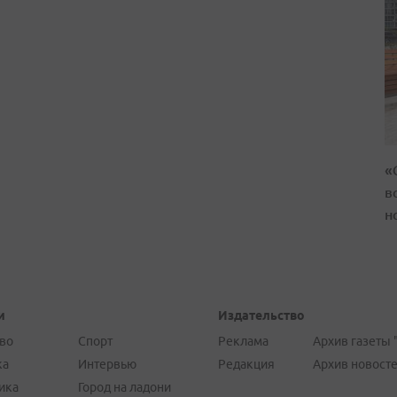
«
в
н
и
Издательство
во
Спорт
Реклама
Архив газеты 
ка
Интервью
Редакция
Архив новост
ика
Город на ладони