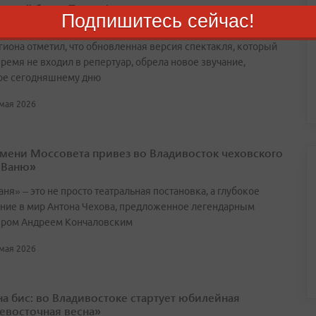
арный балет Прокофьева вернулся на приморскую
Подпишитесь сейчас!
егиона отметил, что обновленная версия спектакля, который
ремя не входил в репертуар, обрела новое звучание,
ое сегодняшнему дню
 мая 2026
имени Моссовета привез во Владивосток чеховского
 Ваню»
ня» – это не просто театральная постановка, а глубокое
ние в мир Антона Чехова, предложенное легендарным
ром Андреем Кончаловским
 мая 2026
 на бис: во Владивостоке стартует юбилейная
евосточная весна»