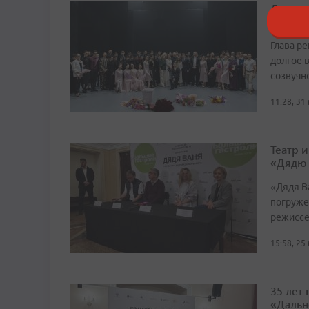
Легенд
сцену
Глава р
долгое в
созвучн
11:28, 31
Театр 
«Дядю
«Дядя Ва
погруже
режиссе
15:58, 25
35 лет
«Дальн