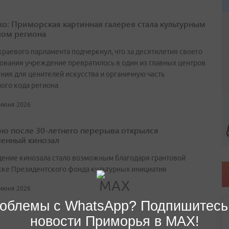
о: Приморская картинная галерея стала культурным
ом региона
краевого парламента подчеркнул, что за десятилетия своего
ования учреждение превратилось в один из главных центров
ния для ценителей искусства и органичную часть
ного кода региона
 июня 2026
но после 30-летнего перерыва открылся
енный кинозал
ение кинозала стало возможным благодаря грантовой
ке Президентского фонда культурных инициатив
 июня 2026
облемы с WhatsApp? Подпишитесь
новости Приморья в MAX!