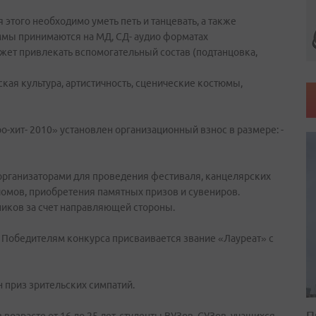
 этого необходимо уметь петь и танцевать, а также
ммы принимаются на МД, СД- аудио форматах
жет привлекать вспомогательный состав (подтанцовка,
кая культура, артистичность, сценические костюмы,
-хит- 2010» установлен организационный взнос в размере: -
организаторами для проведения фестиваля, канцелярских
омов, приобретения памятных призов и сувениров.
ников за счет направляющей стороны.
 Победителям конкурса присваивается звание «Лауреат» с
 приз зрительских симпатий.
П