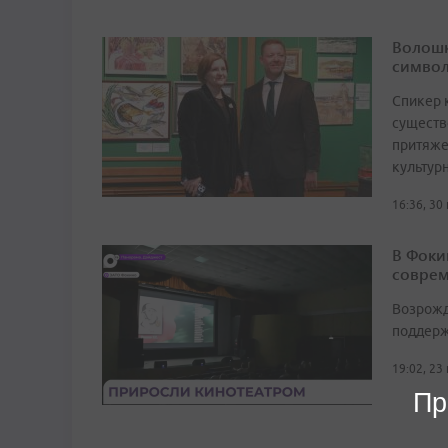
Волошк
символ
Спикер 
существ
притяже
культур
16:36, 30
В Фоки
соврем
Возрожд
поддерж
19:02, 23
Пр