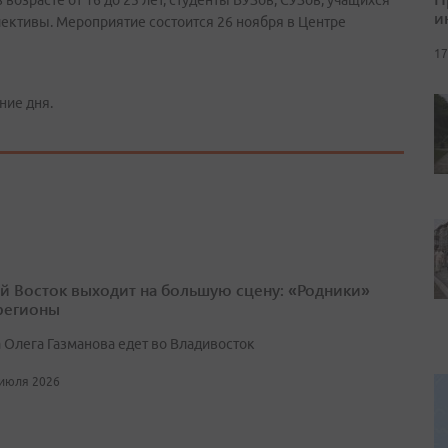
возрасте от 16 до 25 лет, студенты ВУЗов, СУЗов, учащихся
и
ективы. Мероприятие состоится 26 ноября в Центре
17
ние дня.
й Восток выходит на большую сцену: «Родники»
 регионы
 Олега Газманова едет во Владивосток
 июля 2026