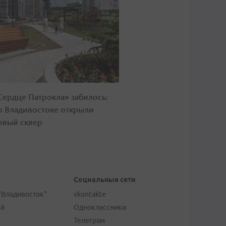
Сердце Патрокла» забилось:
о Владивостоке открыли
овый сквер
Социальные сети
"Владивосток"
vkontakte
ей
Одноклассники
Телеграм