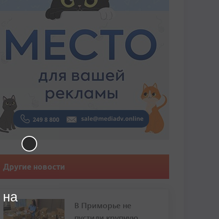
Другие новости
 на
В Приморье не
пустили крупную