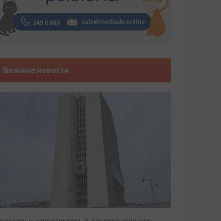
Важные новости
риморье закрепилось в десятке лучших