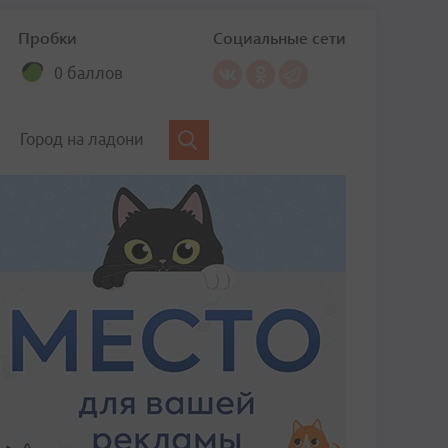
Пробки
Социальные сети
0 баллов
Город на ладони