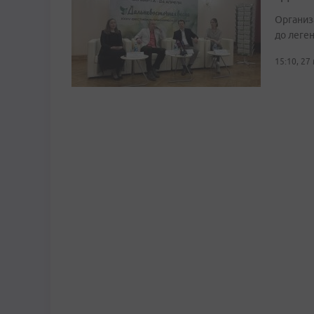
Организ
до леге
15:10, 27