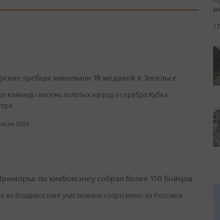
и
17
ские гребцы завоевали 18 медалей в Энгельсе
ке команды восемь золотых наград и серебро Кубка
тора
 июля 2026
Приморья по кикбоксингу собрал более 150 бойцов
ре во Владивостоке участвовали спортсмены из России и