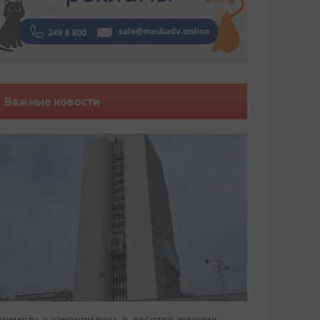
Важные новости
риморье закрепилось в десятке лучших