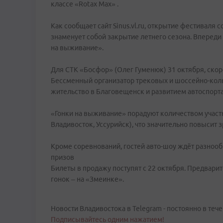
классе «Rotax Max» .
Как сообщает сайт Sinus.vl.ru, открытие фестиваля с
знаменует собой закрытие летнего сезона. Впереди
на выживание».
Для СТК «Босфор» (Олег Гуменюк) 31 октября, скор
Бессменный организатор трековых и шоссейно-коль
жительство в Благовещенск и развитием автоспорта
«Гонки на выживание» порадуют количеством участни
Владивосток, Уссурийск), что значительно повысит
Кроме соревнований, гостей авто-шоу ждёт разноо
призов
Билеты в продажу поступят с 22 октября. Предварит
гонок – на «Змеинке».
Новости Владивостока в Telegram - постоянно в тече
Подписывайтесь одним нажатием!