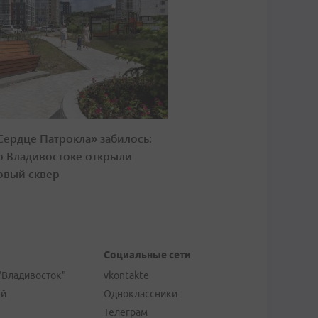
Сердце Патрокла» забилось:
о Владивостоке открыли
овый сквер
Социальные сети
"Владивосток"
vkontakte
ей
Одноклассники
Телеграм