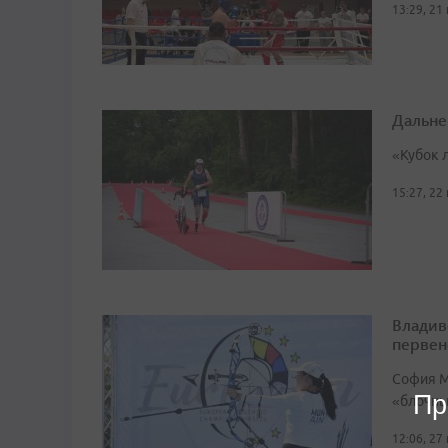
13:29, 21
Дальне
«Кубок 
15:27, 22
Владив
первен
София М
Пр
«блочный
12:06, 27