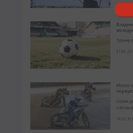
Владив
междун
Турнир п
21:02, 27
Итоги 
первую
Серия д
счётом 6
14:23, 31