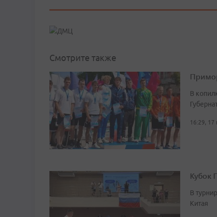
Смотрите также
Примор
В копил
Губерна
16:29, 17
Кубок 
В турни
Китая