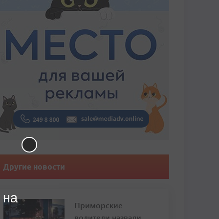
Другие новости
 на
Приморские
водители назвали