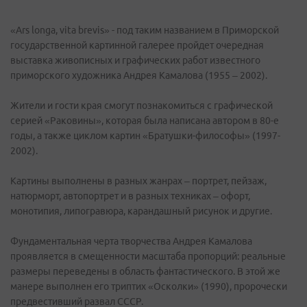
«Ars longa, vita brevis» - под таким названием в Приморской
государственной картинной галерее пройдет очередная
выставка живописных и графических работ известного
приморского художника Андрея Камалова (1955 – 2002).
Жители и гости края смогут познакомиться с графической
серией «Раковины», которая была написана автором в 80-е
годы, а также циклом картин «Братушки-философы» (1997-
2002).
Картины выполнены в разных жанрах – портрет, пейзаж,
натюрморт, автопортрет и в разных техниках – офорт,
монотипия, липогравюра, карандашный рисунок и другие.
Фундаментальная черта творчества Андрея Камалова
проявляется в смещенности масштаба пропорций: реальные
размеры переведены в область фантастического. В этой же
манере выполнен его триптих «Осколки» (1990), пророчески
предвестивший развал СССР.