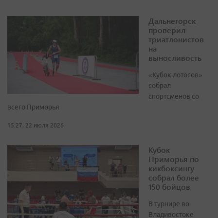
Дальнегорск
проверил
триатлонистов
на
выносливость
«Кубок лотосов»
собрал
спортсменов со
всего Приморья
15:27, 22 июля 2026
Кубок
Приморья по
кикбоксингу
собрал более
150 бойцов
В турнире во
Владивостоке