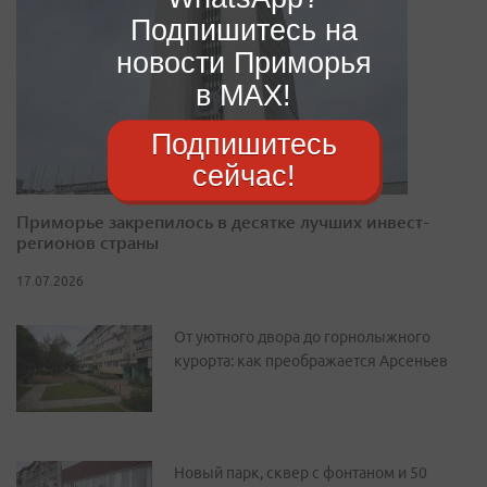
Подпишитесь на
новости Приморья
в MAX!
Подпишитесь
сейчас!
Приморье закрепилось в десятке лучших инвест-
регионов страны
17.07.2026
От уютного двора до горнолыжного
курорта: как преображается Арсеньев
Новый парк, сквер с фонтаном и 50