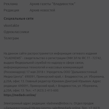
Реклама
Архив газеты "Владивосток"
Редакция
Архив новостей
Социальные сети
vkontakte
Одноклассники
Телеграм
На данном сайте распространяется информация сетевого издания
"VLADNEWS" - свидетельство о регистрации СМИ ЭЛ № ФС 77 - 72742,
выдано Федеральной службой по надзору в сфере связи,
информационных технологий и массовых коммуникаций
(Роскомнадзор) 17 мая 2018 г. Учредитель ООО "Дальневосточный
Медиа Центр". 690091, Приморский край, г. Владивосток, ул. Уборевича,
д.20А, офис 13. Главный редактор Юркевич Дмитрий Юрьевич. Адрес
редакции: 690091, Приморский край, г. Владивосток, ул. Уборевича,
д.20А, офис 13. Тел.: +7 (423) 2-415-600.
https://mediadv.online/
Электронный адрес редакции: vladnews@inbox.ru. Отдел продаж
«Дальневосточный Медиа Центр» sale@mediadv.online. Тел.: +7 (423)