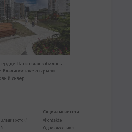
Сердце Патрокла» забилось:
о Владивостоке открыли
овый сквер
Социальные сети
"Владивосток"
vkontakte
ей
Одноклассники