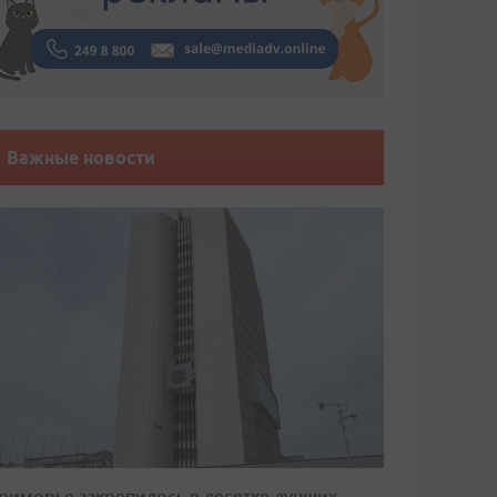
Важные новости
риморье закрепилось в десятке лучших