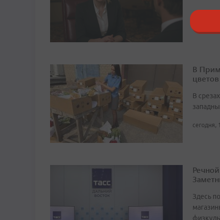
сегодня, 
В Прим
цветов
В среза
западны
сегодня, 
Речной
Заметн
Здесь по
магазин
физкуль