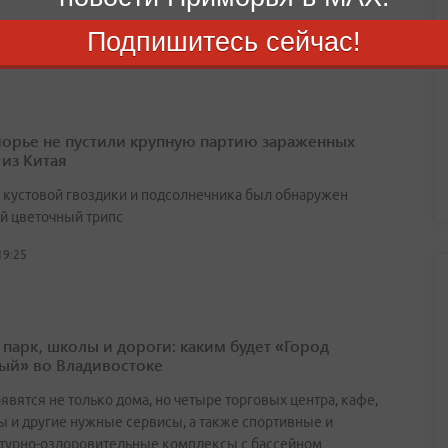
20:32
Подпишитесь сейчас!
орье не пустили крупную партию зараженных
 из Китая
х кустовой гвоздики и подсолнечника был обнаружен
й цветочный трипс
19:25
 парк, школы и дороги: каким будет «Город
ый» во Владивостоке
явятся не только дома, но четыре торговых центра, кафе,
ы и другие нужные сервисы, а также спортивные и
турно-оздоровительные комплексы с бассейном