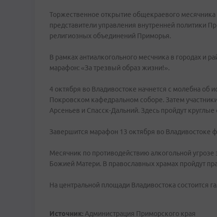
Торжественное открытие общекраевого месячника пр
представители управления внутренней политики Пр
религиозных объединений Приморья.
В рамках антиалкогольного месчника в городах и ра
марафон: «За трезвый образ жизни!».
4 октября во Владивостоке начнется с молебна об 
Покровском кафедральном соборе. Затем участники 
Арсеньев и Спасск-Дальний. Здесь пройдут круглые
Завершится марафон 13 октября во Владивостоке 
Месячник по противодействию алкогольной угрозе 
Божией Матери. В православных храмах пройдут пр
На центральной площади Владивостока состоится г
Источник:
Администрация Приморского края