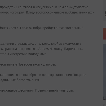
ойдет 22 сентября в Уссурийске. В нем примут участие
иморского края, Владивостокской епархии, общественных и
йонах края с 4 по 8 октября пройдет антиалкогольный
исцелении страждущих от алкогольной зависимости в
марафона отправятся в Артем, Находку, Партизанск,
 столы и встречи с молодежью.
фестивалем Православной культуры.
завершится 14 октября – в день празднования Покрова
аздничные богослужения.
ала-концерт фестиваля Православной культуры.
П