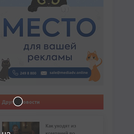
Другие новости
Как уходят из
 на
компаний во