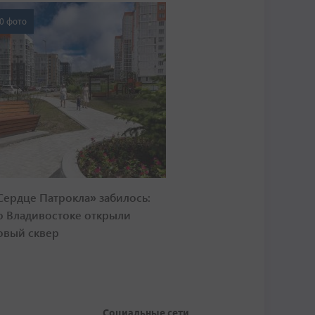
0 фото
Сердце Патрокла» забилось:
о Владивостоке открыли
овый сквер
Социальные сети