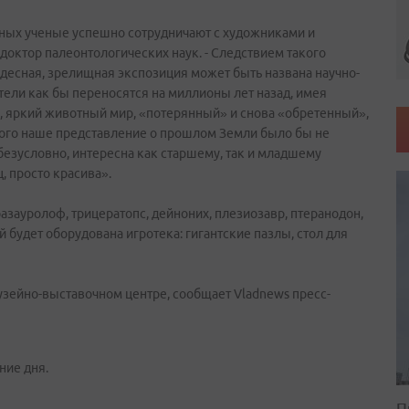
ных ученые успешно сотрудничают с художниками и
 доктор палеонтологических наук. - Следствием такого
удесная, зрелищная экспозиция может быть названа научно-
тели как бы переносятся на миллионы лет назад, имея
 яркий животный мир, «потерянный» и снова «обретенный»,
орого наше представление о прошлом Земли было бы не
безусловно, интересна как старшему, так и младшему
, просто красива».
азауролоф, трицератопс, дейноних, плезиозавр, птеранодон,
й будет оборудована игротека: гигантские пазлы, стол для
узейно-выставочном центре, сообщает Vladnews пресс-
ние дня.
П