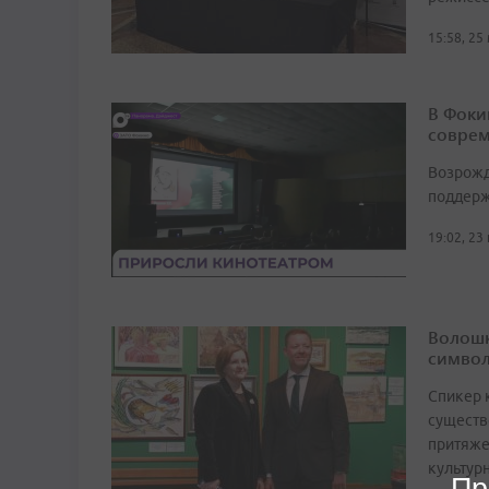
15:58, 25
В Фоки
соврем
Возрожд
поддерж
19:02, 23
Волошк
символ
Спикер 
существ
притяже
культур
Пр