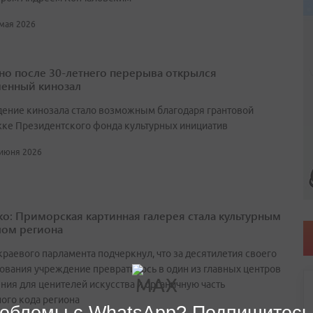
 мая 2026
но после 30-летнего перерыва открылся
енный кинозал
ение кинозала стало возможным благодаря грантовой
ке Президентского фонда культурных инициатив
 июня 2026
о: Приморская картинная галерея стала культурным
ом региона
краевого парламента подчеркнул, что за десятилетия своего
ования учреждение превратилось в один из главных центров
ния для ценителей искусства и органичную часть
ного кода региона
облемы с WhatsApp? Подпишитесь