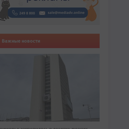
Важные новости
риморье закрепилось в десятке лучших