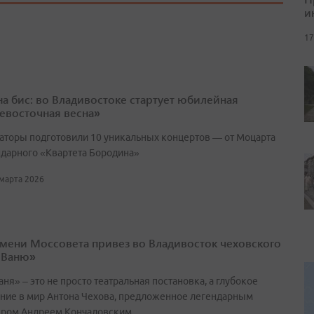
и
17
 на бис: во Владивостоке стартует юбилейная
евосточная весна»
аторы подготовили 10 уникальных концертов — от Моцарта
ндарного «Квартета Бородина»
 марта 2026
имени Моссовета привез во Владивосток чеховского
 Ваню»
ня» – это не просто театральная постановка, а глубокое
ние в мир Антона Чехова, предложенное легендарным
ром Андреем Кончаловским