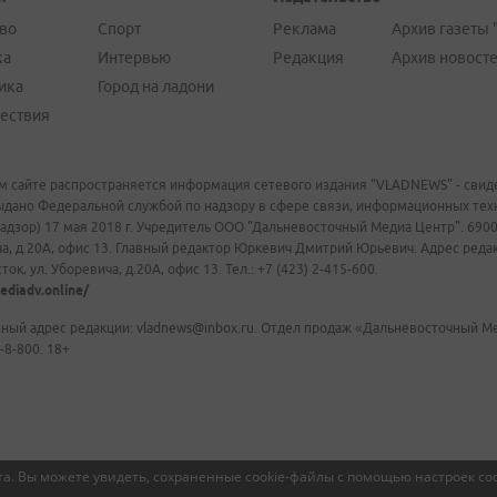
во
Спорт
Реклама
Архив газеты 
ка
Интервью
Редакция
Архив новост
ика
Город на ладони
ествия
м сайте распространяется информация сетевого издания "VLADNEWS" - свиде
ыдано Федеральной службой по надзору в сфере связи, информационных те
адзор) 17 мая 2018 г. Учредитель ООО "Дальневосточный Медиа Центр". 69009
а, д.20А, офис 13. Главный редактор Юркевич Дмитрий Юрьевич. Адрес редакц
ок, ул. Уборевича, д.20А, офис 13. Тел.: +7 (423) 2-415-600.
ediadv.online/
ный адрес редакции: vladnews@inbox.ru. Отдел продаж «Дальневосточный Мед
-8-800. 18+
а. Вы можете увидеть, сохраненные cookie-файлы с помощью настроек coo