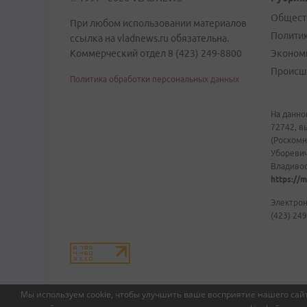
Общест
При любом использовании материалов
Полити
ссылка на vladnews.ru обязательна.
Коммерческий отдел 8 (423) 249-8800
Эконом
Происш
Политика обработки персональных данных
На данно
72742, в
(Роскомн
Уборевич
Владивост
https://m
Электрон
(423) 249
Мы используем cookie, чтобы улучшить ваше восприятие нашего сайт