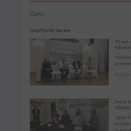
Смотрите также
35 лет
«Дальн
Организ
до леге
15:10, 27
Театр 
«Дядю
«Дядя Ва
погруже
режиссе