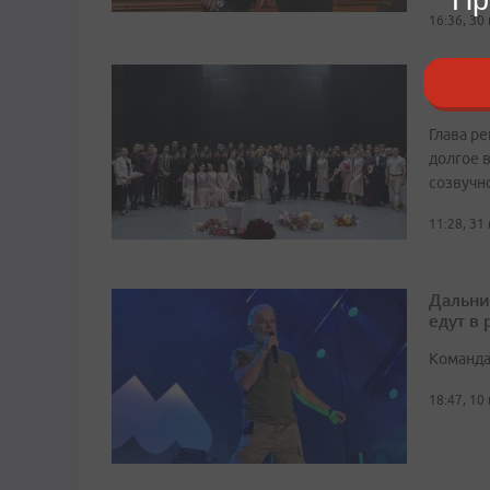
16:36, 30
Легенд
сцену
Глава р
долгое в
созвучн
11:28, 31
Дальни
едут в
Команда
18:47, 10