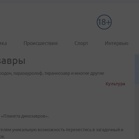
ика
Происшествия
Спорт
Интервью
завры
родон, паразауролоф, тираннозавр и многие другие
Культура
 «Планета динозавров».
елям уникальную возможность перенестись в загадочный и
ов.