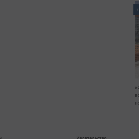
2
«
в
н
и
Издательство