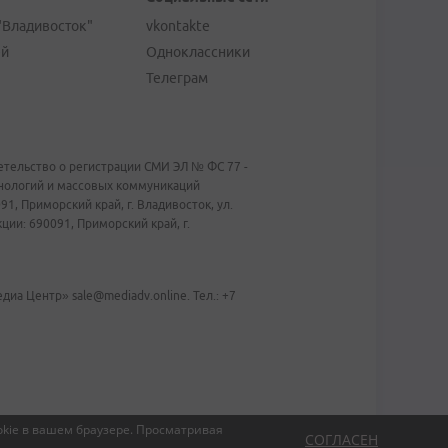
"Владивосток"
vkontakte
ей
Одноклассники
Телеграм
тельство о регистрации СМИ ЭЛ № ФС 77 -
хнологий и массовых коммуникаций
1, Приморский край, г. Владивосток, ул.
ии: 690091, Приморский край, г.
иа Центр» sale@mediadv.online. Тел.: +7
kie в вашем браузере.
Просматривая
СОГЛАСЕН