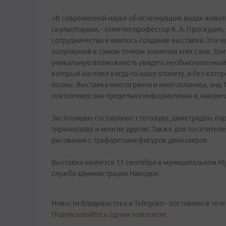
«В современной науке об исчезнувших видах живот
скульпторами, - отметил профессор К. А. Проскурин,
сотрудничества и явилось создание выставки. Эта ч
популярной в самом точном значении этих слов. Зри
уникальную возможность увидеть необыкновенный,
который населял когда-то нашу планету, и без кот
полны. Выставка многогранна и многопланова, она, 
поколению; она предельно информативна и, наконец
Экспозицию составляют: стегозавр, диметродон, пар
тираннозавр и многие другие. Также для посетителе
рисования с трафаретами фигурок динозавров
Выставка начнется 11 сентября в муниципальном М
служба администрации Находки.
Новости Владивостока в Telegram - постоянно в тече
Подписывайтесь одним нажатием!