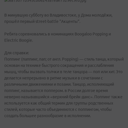
В минувшую субботу во Владивостоке, у Дома молодёжи,
прошёл первый street-battle "Акценты".
Ребята соревновались в номинациях Boogaloo Popping и
Electric Boogie.
Для справки:
Поппинг (паппинг, пап; от англ. Popping) — стиль танца, который
основан на технике быстрого сокращения и расслабления
мышц, чтобы вызвать толчки в теле танцора — поп или хит. Это
делается непрерывно в ритме музыки в сочетании с
различными движениями и позами. Танцор, исполняющий
поппинг, называется поппером. в России долгое время
неверно называвшийся «верхний брейк-данс». Поппинг также
используется как общий термин для группы родственных
стилей, которые часто объединяются с поппингом, чтобы
создать большее разнообразие в исполнении.