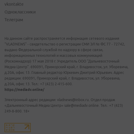
vkontakte
Одноклассники
Телеграм
На данном сайте распространяется информация сетевого издания
"VLADNEWS" - свидетельство о регистрации СМИ ЭЛ № ФС 77 - 72742,
выдано Федеральной службой по надзору в сфере связи,
информационных технологий и массовых коммуникаций
(Роскомнадзор) 17 мая 2018 г. Учредитель ООО "Дальневосточный
Медиа Центр". 690091, Приморский край, г. Владивосток, ул. Уборевича,
д.20А, офис 13. Главный редактор Юркевич Дмитрий Юрьевич. Адрес
редакции: 690091, Приморский край, г. Владивосток, ул. Уборевича,
д.20А, офис 13. Тел.: +7 (423) 2-415-600.
https://mediadv.online/
Электронный адрес редакции: vladnews@inbox.ru. Отдел продаж
«Дальневосточный Медиа Центр» sale@mediadv.online. Тел.: +7 (423)
249-8-800. 18+