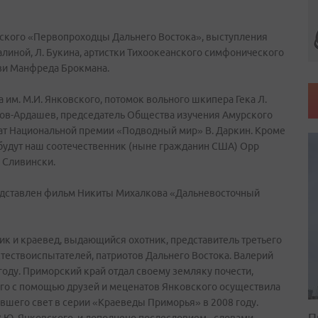
вского «Первопроходцы Дальнего Востока», выступления
линой, Л. Букина, артистки Тихоокеанского симфонического
кви Манфреда Брокмана.
 им. М.И. Янковского, потомок вольного шкипера Гека Л.
анов-Ардашев, председатель Общества изучения Амурского
еат Национальной премии «Подводный мир» В. Даркин. Кроме
 будут наш соотечественник (ныне гражданин США) Орр
 Сливински.
едставлен фильм Никиты Михалкова «Дальневосточный
рик и краевед, выдающийся охотник, представитель третьего
тествоиспытателей, патриотов Дальнего Востока. Валерий
году. Приморский край отдал своему земляку почести,
кого с помощью друзей и меценатов Янковского осуществила
вшего свет в серии «Краеведы Приморья» в 2008 году.
П