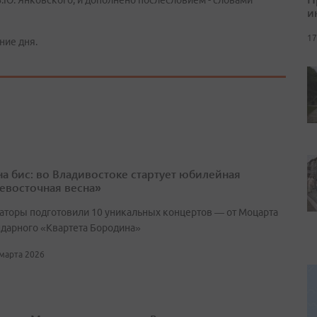
В.Ю. Янковского, и дополнено послесловием - словами
и
17
ние дня.
 на бис: во Владивостоке стартует юбилейная
евосточная весна»
аторы подготовили 10 уникальных концертов — от Моцарта
ндарного «Квартета Бородина»
 марта 2026