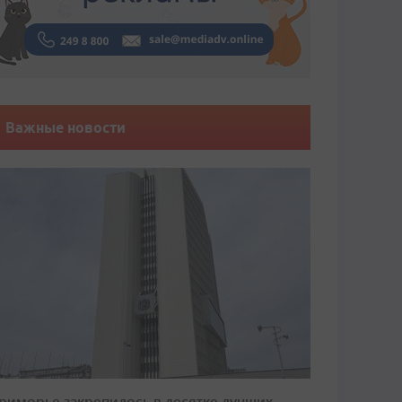
Важные новости
риморье закрепилось в десятке лучших