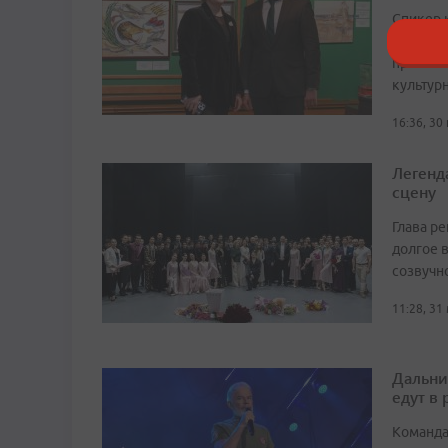
Спикер 
существ
притяже
культур
16:36, 30
Легенд
сцену
Глава р
долгое в
созвучн
11:28, 31
Дальни
едут в
Команда