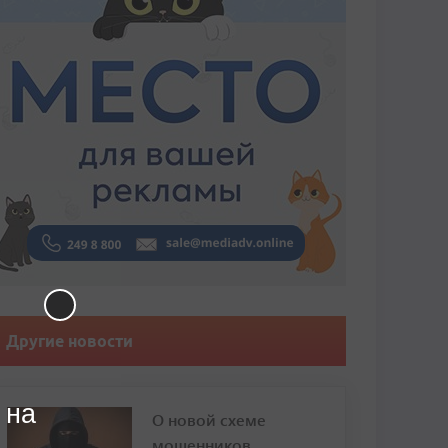
Другие новости
 на
О новой схеме
мошенников