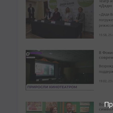
Театр 
«Дядю
«Дядя Ва
погруже
режиссе
15:58, 25
В Фоки
соврем
Возрожд
поддерж
19:02, 23
Пр
Волошк
символ