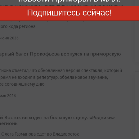
краевого парламента подчеркнул, что за десятилетия своего
Подпишитесь сейчас!
ования учреждение превратилось в один из главных центров
ния для ценителей искусства и органичную часть
ного кода региона
 июня 2026
арный балет Прокофьева вернулся на приморскую
егиона отметил, что обновленная версия спектакля, который
ремя не входил в репертуар, обрела новое звучание,
ое сегодняшнему дню
 мая 2026
й Восток выходит на большую сцену: «Родники»
 регионы
 Олега Газманова едет во Владивосток