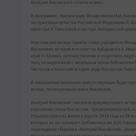
Валерия Янковского «Охота на век».
В программе - презентация Фонда имени М.И. Янко
заслуженных артистов Российской Федерации Л. Ша
оркестра Л. Гомозовой и пастора Лютеранской цер
Участниками вечера памяти станут учредитель Фонда
Васюкевич, историк и эссеист из Хабаровска В. Ив
края П. Бровко, путешественник и спортсмен, лаур
того, на видеосвязи с читальным залом библиотеки
Чистяков и польский историк рода Янковских Павел
В завершении вниманию присутствующих будет пр
исход», посвященный семье Янковских.
Валерий Янковский - писатель-документалист, исто
поколения семьи Янковских - предпринимателей, ес
Юрьевич ушел из жизни в апреле 2010 года на 99-м 
которых он заслуживает. Библиотека им. А.М. Горь
переиздание сборника «Валерий Янковский», увиде