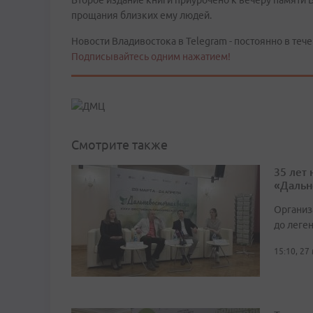
Второе издание книги приурочено к вечеру памяти 
прощания близких ему людей.
Новости Владивостока в Telegram - постоянно в тече
Подписывайтесь одним нажатием!
Смотрите также
35 лет
«Дальн
Организ
до леге
15:10, 27