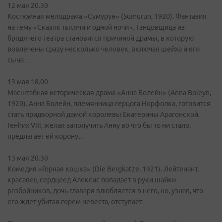
12 мая 20.30
Костюмная мелодрама «Сумурун» (Sumurun, 1920). Фантазия
на тему «Сказлк тысячи и одной ночи». Танцовщица из
бродячего театра становится причиной драмы, в которую
вовлечены сразу несколько человек, включая шейха и его
сына…
13 мая 18.00
Масштабная историческая драма «Анна Болейн» (Anna Boleyn,
1920). Анна Болейн, племянница герцога Норфолка, готовится
стать придворной дамой королевы Екатерины Арагонской.
Генhих VIII, желая заполучить Анну во что бы то ни стало,
предлагает ей корону…
13 мая 20.30
Комедия «Горная кошка» (Die Bergkatze, 1921). Лейтенант,
красавец-сердцеед Алексис попадает в руки шайки
разбойников, дочь главаря влюбляется в него, но, узнав, что
его ждет убитая горем невеста, отступает…