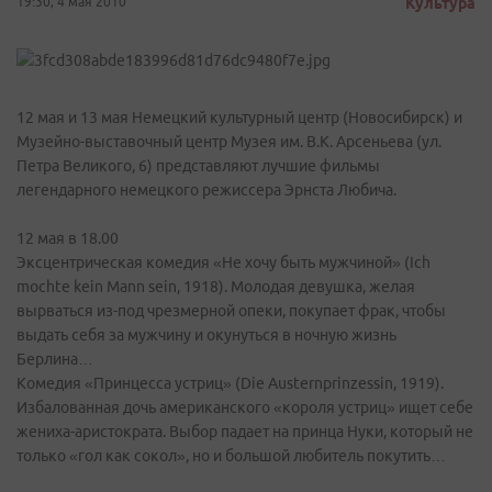
19:30, 4 мая 2010
Культура
12 мая и 13 мая Немецкий культурный центр (Новосибирск) и
Музейно-выставочный центр Музея им. В.К. Арсеньева (ул.
Петра Великого, 6) представляют лучшие фильмы
легендарного немецкого режиссера Эрнста Любича.
12 мая в 18.00
Эксцентрическая комедия «Не хочу быть мужчиной» (Ich
mochte kein Mann sein, 1918). Молодая девушка, желая
вырваться из-под чрезмерной опеки, покупает фрак, чтобы
выдать себя за мужчину и окунуться в ночную жизнь
Берлина…
Комедия «Принцесса устриц» (Die Austernprinzessin, 1919).
Избалованная дочь американского «короля устриц» ищет себе
жениха-аристократа. Выбор падает на принца Нуки, который не
только «гол как сокол», но и большой любитель покутить…