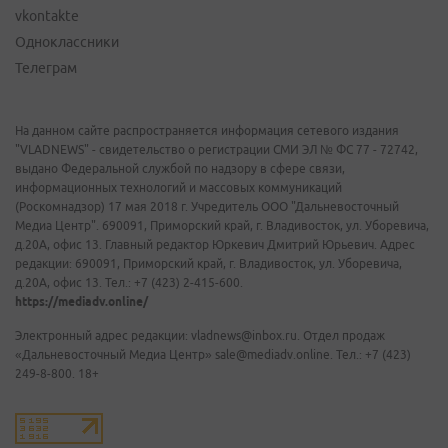
vkontakte
Одноклассники
Телеграм
На данном сайте распространяется информация сетевого издания
"VLADNEWS" - свидетельство о регистрации СМИ ЭЛ № ФС 77 - 72742,
выдано Федеральной службой по надзору в сфере связи,
информационных технологий и массовых коммуникаций
(Роскомнадзор) 17 мая 2018 г. Учредитель ООО "Дальневосточный
Медиа Центр". 690091, Приморский край, г. Владивосток, ул. Уборевича,
д.20А, офис 13. Главный редактор Юркевич Дмитрий Юрьевич. Адрес
редакции: 690091, Приморский край, г. Владивосток, ул. Уборевича,
д.20А, офис 13. Тел.: +7 (423) 2-415-600.
https://mediadv.online/
Электронный адрес редакции: vladnews@inbox.ru. Отдел продаж
«Дальневосточный Медиа Центр» sale@mediadv.online. Тел.: +7 (423)
249-8-800. 18+