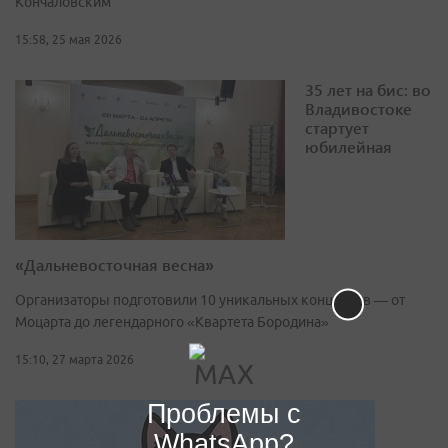
Кончаловским
15:58, 25 мая 2026
35 лет на бис: во
Владивостоке
стартует
юбилейная
«Дальневосточная весна»
Организаторы подготовили 10 уникальных концертов — от
Моцарта до легендарного «Квартета Бородина»
15:10, 27 марта 2026
Проблемы с
WhatsApp?