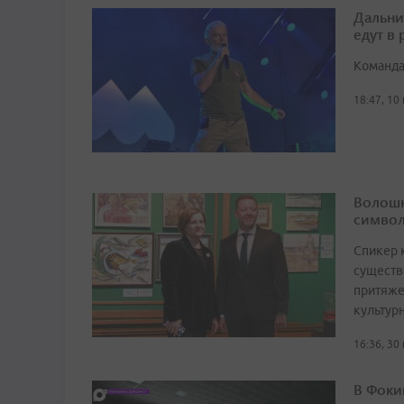
Дальни
едут в
Команда
18:47, 10
Волошк
символ
Спикер 
существ
притяже
культур
16:36, 30
В Фоки