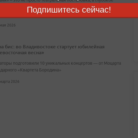
ня» – это не просто театральная постановка, а глубокое
ние в мир Антона Чехова, предложенное легендарным
Подпишитесь сейчас!
ром Андреем Кончаловским
 мая 2026
 на бис: во Владивостоке стартует юбилейная
евосточная весна»
аторы подготовили 10 уникальных концертов — от Моцарта
ндарного «Квартета Бородина»
 марта 2026