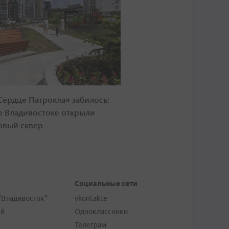
Сердце Патрокла» забилось:
о Владивостоке открыли
овый сквер
Социальные сети
"Владивосток"
vkontakte
ей
Одноклассники
Телеграм