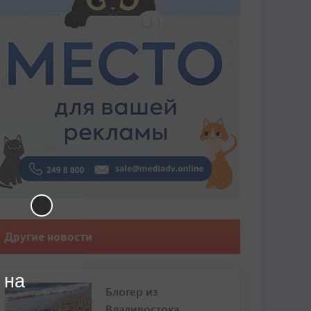
Другие новости
 на
Блогер из
Владивостока