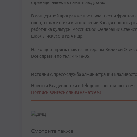
страницы навеки в памяти людской».
В концертной программе прозвучат песни фронтовых
опер, а также стихи в исполнении Заслуженного ар
работника культуры Российской Федерации Станисл
школы искусств № 4 и др.
На концерт приглашаются ветераны Великой Отече
Все справки по тел.: 44-18-05.
Источник:
пресс-служба администрации Владивост
Новости Владивостока в Telegram - постоянно в тече
Подписывайтесь одним нажатием!
Смотрите также