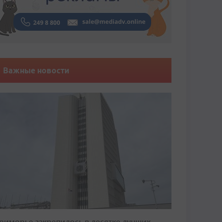
Важные новости
риморье закрепилось в десятке лучших