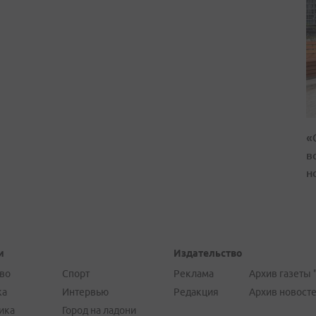
«
в
н
и
Издательство
во
Спорт
Реклама
Архив газеты 
ка
Интервью
Редакция
Архив новост
ика
Город на ладони