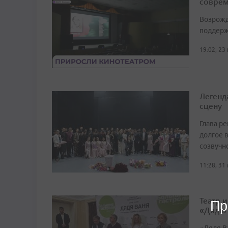
соврем
Возрожд
поддерж
19:02, 23
Легенд
сцену
Глава р
долгое в
созвучн
11:28, 31
Театр 
Пр
«Дядю