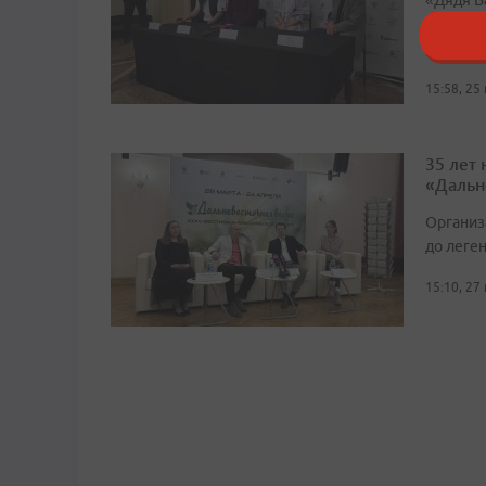
«Дядя Ва
погруже
режиссе
15:58, 25
35 лет
«Дальн
Организ
до леге
15:10, 27