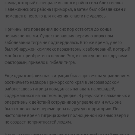
самца, который в феврале вышел в район села Алексеевка
Надеждинского района Приморья, а затем был обездвижен и
помещен в неволю для лечения, спасти не удалось.
Причины его поведения до сих пор остаются до конца
невыясненными. Существовавшая версия о вирусном
заболевании тигра не подтвердилась. В то же время, у него
был обнаружен комплекс паразитарных заболеваний, который
мог быть приобретен в неволе. Это, в совокупности с другими
факторами, привело к гибели тигра.
Еще одна конфликтная ситуация была пресечена управлением
охотничьего надзора Приморского края в Лесозаводском
районе: здесь тигрица повадилась нападать на лошадей,
содержащихся на частном подворье. В результате слаженных и
оперативных действий сотрудников управления и WCS она
была отловлена и перемещена на другую территорию. По
настоящее время тигрица живет полноценной жизнью зверя и
не создает неприятностей людям.