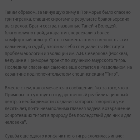
Таким образом, за минувшую зиму в Приморье было спасено
три тигренка, ставших сиротами в результате браконьерских
выстрелов. Брат и сестра, названные Таней и Володей,
благополучно пройдя карантин, переехали в более
комфортный вольер. С этого момента ответственность за их
дальнейшую судьбу взяли на себя специалисты Института
проблем экологии и эволюции им. А.Н. Северцова (Москва),
ведущие в Приморье проект по изучению амурского тигра.
Последняя спасенная самочка еще остается в Раздольном, на
карантине под попечительством специнспекции "Тигр".
Вместе с тем, как отмечается в сообщении, "из-за того, что в
Приморье отсутствует государственный реабилитационный
центр, о необходимости создания которого говорится уже
десять лет, почти невыполнима главная задача: возвращение
осиротевших тигрят в природу без последствий для них и для
человека".
Судьба еще одного конфликтного тигра сложилась иначе: