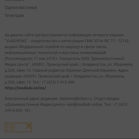
Одноклассники
Телеграм
На данном сайте распространяется информация сетевого издания
"VLADNEWS" - свидетельство о регистрации СМИ ЭЛ № ФС 77 - 72742,
выдано Федеральной службой по надзору в сфере связи,
информационных технологий и массовых коммуникаций
(Роскомнадзор) 17 мая 2018 г. Учредитель ООО "Дальневосточный
Медиа Центр". 690091, Приморский край, г. Владивосток, ул. Уборевича,
д.20А, офис 13. Главный редактор Юркевич Дмитрий Юрьевич. Адрес
редакции: 690091, Приморский край, г. Владивосток, ул. Уборевича,
д.20А, офис 13. Тел.: +7 (423) 2-415-600.
https://mediadv.online/
Электронный адрес редакции: vladnews@inbox.ru. Отдел продаж
«Дальневосточный Медиа Центр» sale@mediadv.online. Тел.: +7 (423)
249-8-800. 18+