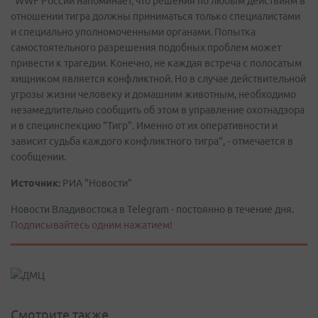
"WWF России напоминает, что решения по любым действиям в
отношении тигра должны приниматься только специалистами
и специально уполномоченными органами. Попытка
самостоятельного разрешения подобных проблем может
привести к трагедии. Конечно, не каждая встреча с полосатым
хищником является конфликтной. Но в случае действительной
угрозы жизни человеку и домашним животным, необходимо
незамедлительно сообщить об этом в управление охотнадзора
и в специнспекцию "Тигр". Именно от их оперативности и
зависит судьба каждого конфликтного тигра", - отмечается в
сообщении.
Источник:
РИА "Новости"
Новости Владивостока в Telegram - постоянно в течение дня.
Подписывайтесь одним нажатием!
Смотрите также