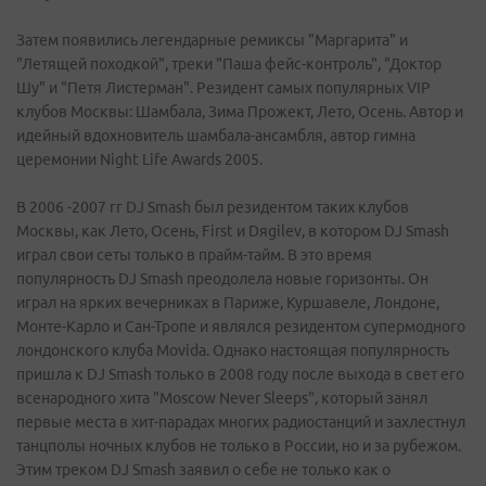
Затем появились легендарные ремиксы "Маргарита" и
"Летящей походкой", треки "Паша фейс-контроль", "Доктор
Шу" и "Петя Листерман". Резидент самых популярных VIP
клубов Москвы: Шамбала, Зима Прожект, Лето, Осень. Автор и
идейный вдохновитель шамбала-ансамбля, автор гимна
церемонии Night Life Awards 2005.
В 2006 -2007 гг DJ Smash был резидентом таких клубов
Москвы, как Лето, Осень, First и Dяgilev, в котором DJ Smash
играл свои сеты только в прайм-тайм. В это время
популярность DJ Smash преодолела новые горизонты. Он
играл на ярких вечерниках в Париже, Куршавеле, Лондоне,
Монте-Карло и Сан-Тропе и являлся резидентом супермодного
лондонского клуба Movida. Однако настоящая популярность
пришла к DJ Smash только в 2008 году после выхода в свет его
всенародного хита "Moscow Never Sleeps", который занял
первые места в хит-парадах многих радиостанций и захлестнул
танцполы ночных клубов не только в России, но и за рубежом.
Этим треком DJ Smash заявил о себе не только как о