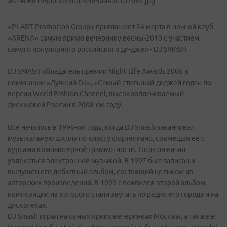
«PI-ART Promotion Group» приглашает 24 марта в ночной клуб
«ARENA» самую яркую вечеринку весны-2010 с участием
самого популярного российского ди-джея - DJ SMASH.
DJ SMASH обладатель премии Night Life Awards 2006 в
номинации «Лучший DJ», «Самый стильный диджей года» по
версии World Fashion Channel, высокооплачиваемый
дискжокей России в 2008-ом году.
Все началось в 1996-ом году, когда DJ Smash заканчивал
музыкальную школу по классу фортепиано, совмещая ее с
курсами компьютерной граммотности. Тогда он начал
увлекаться электронной музыкой. В 1997 был записан и
выпущен его дебютный альбом, состоящий целиком из
авторских произведений. В 1999 г появился второй альбом,
композиции из которого стали звучать по радио его города и на
дискотеках.
DJ Smash играл на самых ярких вечеринках Москвы, а также в