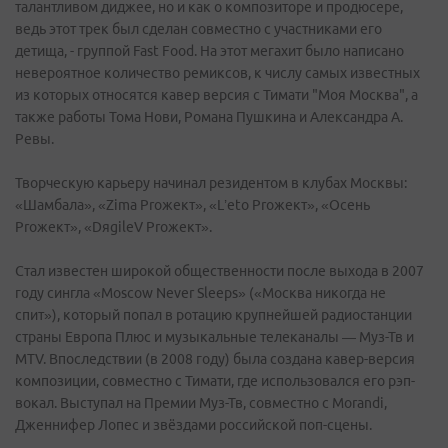
талантливом диджее, но и как о композиторе и продюсере,
ведь этот трек был сделан совместно с участниками его
детища, - группой Fast Food. На этот мегахит было написано
невероятное количество ремиксов, к числу самых известных
из которых относятся кавер версия с Тимати "Моя Москва", а
также работы Тома Нови, Романа Пушкина и Александра А.
Ревы.
Творческую карьеру начинал резидентом в клубах Москвы:
«Шамбала», «Zima Prожект», «L’eto Prожект», «Осень
Prожект», «DяgileV Prожект».
Стал известен широкой общественности после выхода в 2007
году сингла «Moscow Never Sleeps» («Москва никогда не
спит»), который попал в ротацию крупнейшей радиостанции
страны Европа Плюс и музыкальные телеканалы — Муз-Тв и
MTV. Впоследствии (в 2008 году) была создана кавер-версия
композиции, совместно с Тимати, где использовался его рэп-
вокал. Выступал на Премии Муз-Тв, совместно с Morandi,
Дженнифер Лопес и звёздами российской поп-сцены.