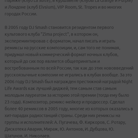
Париже (клуб La Suite), в Куршавеле (клубы La Grange и Purple)
и Лондоне (клуб Elvsium), VIP Room, St. Tropes и во многих
городах России.
В 2005 году DJ Smash становится резидентом первого
культового клуба "Zima project", в котором он,
экспереминтировав с форматом, начал писать и играть
ремиксы на русские композиции, и, сам того не понимая,
придумал новый коммерческий формат ночных клубов,
который до сих пор является общепринятым и
востребованным по всей России, так как до этих нововведений
русскоязычные композии не игрались в клубах вообще. За это
2006 году DJ Smash был награжден престижной наградой Night
Life Awards как лучший диджей, тем самым став самым
молодым лауреатом за историю этой премии (тогда ему было
23 года). Композитор, ремикс-мейкер и продюссер. Сделал
более 40 ремиксов в 2005 году, многие из которых оказались в
хит-парадах радиостанций страны. Среди них ремиксы на
группы и исполнителей: А. Пугачева, Ф. Киркоров, С. Ротару,
Дискотека Авария, Мираж, Ю. Антонов, И. Дубцова, Ю.
Шатунов, И. Николаев.