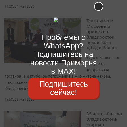
11:28, 31 мая 2026
Театр имени
Моссовета
привез во
Проблемы с
Владивосток
чеховского
WhatsApp?
«Дядю Ваню»
Подпишитесь на
«Дядя Ваня» – это
новости Приморья
не просто
в MAX!
театральная
постановка, а глубокое погружение в мир Антона Чехова,
Подпишитесь
предложенное легендарным режиссером Андреем
Кончаловским
сейчас!
15:58, 25 мая 2026
35 лет на бис: во
Владивостоке
стартует