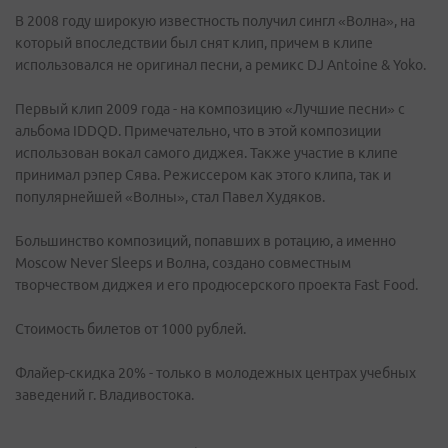
В 2008 году широкую известность получил сингл «Волна», на
который впоследствии был снят клип, причем в клипе
использовался не оригинал песни, а ремикс DJ Antoine & Yoko.
Первый клип 2009 года - на композицию «Лучшие песни» с
альбома IDDQD. Примечательно, что в этой композиции
использован вокал самого диджея. Также участие в клипе
принимал рэпер Сява. Режиссером как этого клипа, так и
популярнейшей «Волны», стал Павел Худяков.
Большинство композиций, попавших в ротацию, а именно
Moscow Never Sleeps и Волна, cоздано совместным
творчеством диджея и его продюсерского проекта Fast Food.
Стоимость билетов от 1000 рублей.
Флайер-скидка 20% - только в молодежных центрах учебных
заведений г. Владивостока.