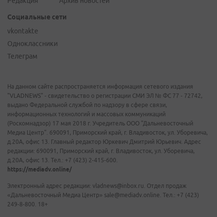
Редакция
Архив новостей
Социальные сети
vkontakte
Одноклассники
Телеграм
На данном сайте распространяется информация сетевого издания
"VLADNEWS" - свидетельство о регистрации СМИ ЭЛ № ФС 77 - 72742,
выдано Федеральной службой по надзору в сфере связи,
информационных технологий и массовых коммуникаций
(Роскомнадзор) 17 мая 2018 г. Учредитель ООО "Дальневосточный
Медиа Центр". 690091, Приморский край, г. Владивосток, ул. Уборевича,
д.20А, офис 13. Главный редактор Юркевич Дмитрий Юрьевич. Адрес
редакции: 690091, Приморский край, г. Владивосток, ул. Уборевича,
д.20А, офис 13. Тел.: +7 (423) 2-415-600.
https://mediadv.online/
Электронный адрес редакции: vladnews@inbox.ru. Отдел продаж
«Дальневосточный Медиа Центр» sale@mediadv.online. Тел.: +7 (423)
249-8-800. 18+