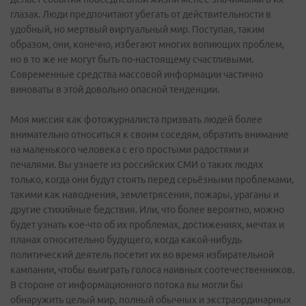
глазах. Люди предпочитают убегать от действительности в
удобный, но мертвый виртуальный мир. Поступая, таким
образом, они, конечно, избегают многих вопиющих проблем,
но в то же не могут быть по-настоящему счастливыми.
Современные средства массовой информации частично
виноваты в этой довольно опасной тенденции.
Моя миссия как фотожурналиста призвать людей более
внимательно относиться к своим соседям, обратить внимание
на маленького человека с его простыми радостями и
печалями. Вы узнаете из российских СМИ о таких людях
только, когда они будут стоять перед серьёзными проблемами,
такими как наводнения, землетрясения, пожары, ураганы и
другие стихийные бедствия. Или, что более вероятно, можно
будет узнать кое-что об их проблемах, достижениях, мечтах и
планах относительно будущего, когда какой-нибудь
политический деятель посетит их во время избирательной
кампании, чтобы выиграть голоса наивных соотечественников.
В стороне от информационного потока вы могли бы
обнаружить целый мир, полный обычных и экстраординарных