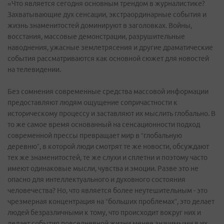
«Что является сегодня основным трендом в журналистике?
Захватывающие дух сенсации, экстраординарные события и
жизнь знаменитостей доминируют в заголовках. Войны,
восстания, массовые демонстрации, разрушительные
наводнения, ужасные землетрясения и другие драматические
события рассматриваются как основной сюжет для новостей
на телевидении.
Без сомнения современные средства массовой информации
предоставляют людям ощущение сопричастности к
историческому процессу и заставляют их мыслить глобально. В
то же самое время основанный на сенсационности подход
современной прессы превращает мир в “глобальную
деревню”, в которой люди смотрят те же новости, обсуждают
тех же знаменитостей, те же слухи и сплетни и поэтому часто
имеют одинаковые мысли, чувства и эмоции. Разве это не
опасно для интеллектуального и духовного состояния
человечества? Но, что является более неутешительным - это
чрезмерная концентрация на “больших проблемах”, это делает
людей безразличными к тому, что происходит вокруг них и
делает события повседневной жизни менее значимыми в их