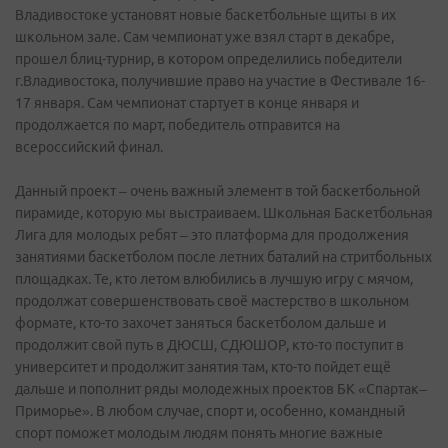
Владивостоке установят новые баскетбольные щиты в их
школьном зале. Сам чемпионат уже взял старт в декабре,
прошел блиц-турнир, в котором определились победители
г.Владивостока, получившие право на участие в Фестивале 16-
17 января. Сам чемпионат стартует в конце января и
продолжается по март, победитель отправится на
всероссийский финал.
Данный проект – очень важный элемент в той баскетбольной
пирамиде, которую мы выстраиваем. Школьная Баскетбольная
Лига для молодых ребят – это платформа для продолжения
занятиями баскетболом после летних баталий на стритбольных
площадках. Те, кто летом влюбились в лучшую игру с мячом,
продолжат совершенствовать своё мастерство в школьном
формате, кто-то захочет заняться баскетболом дальше и
продолжит свой путь в ДЮСШ, СДЮШОР, кто-то поступит в
университет и продолжит занятия там, кто-то пойдет ещё
дальше и пополнит ряды молодежных проектов БК «Спартак–
Приморье». В любом случае, спорт и, особенно, командный
спорт поможет молодым людям понять многие важные