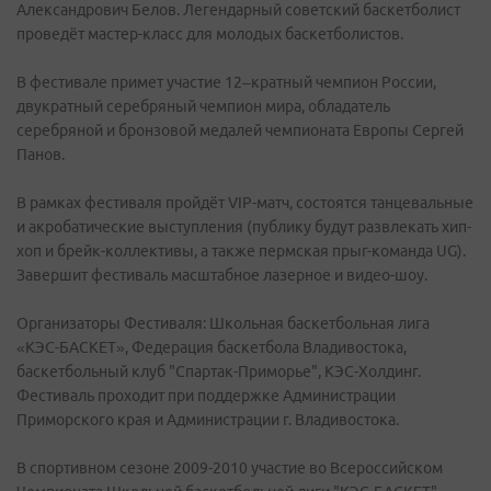
Александрович Белов. Легендарный советский баскетболист
проведёт мастер-класс для молодых баскетболистов.
В фестивале примет участие 12–кратный чемпион России,
двукратный серебряный чемпион мира, обладатель
серебряной и бронзовой медалей чемпионата Европы Сергей
Панов.
В рамках фестиваля пройдёт VIP-матч, состоятся танцевальные
и акробатические выступления (публику будут развлекать хип-
хоп и брейк-коллективы, а также пермская прыг-команда UG).
Завершит фестиваль масштабное лазерное и видео-шоу.
Организаторы Фестиваля: Школьная баскетбольная лига
«КЭС-БАСКЕТ», Федерация баскетбола Владивостока,
баскетбольный клуб "Спартак-Приморье", КЭС-Холдинг.
Фестиваль проходит при поддержке Администрации
Приморского края и Администрации г. Владивостока.
В спортивном сезоне 2009-2010 участие во Всероссийском