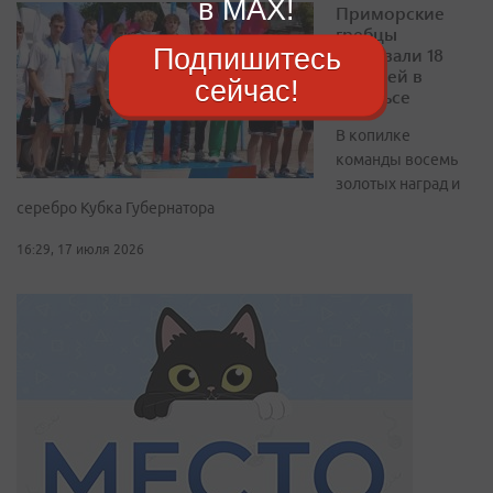
в MAX!
Приморские
гребцы
Подпишитесь
завоевали 18
медалей в
сейчас!
Энгельсе
В копилке
команды восемь
золотых наград и
серебро Кубка Губернатора
16:29, 17 июля 2026