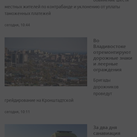
обвинение шести
местных жителей по контрабанде и уклонению от уплаты
таможенных платежей
сегодня, 10:44
Во
Владивостоке
отремонтируют
дорожные знаки
и леерные
ограждения
Бригады
дорожников
проведут
грейдирование на Кронштадтской
сегодня, 10:11
За два дня
санавиация