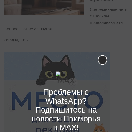
Современные дети
с треском
проваливают эти
вопросы, отвечая наугад
сегодня, 10:17
Проблемы с
WhatsApp?
Подпишитесь на
новости Приморья
в MAX!