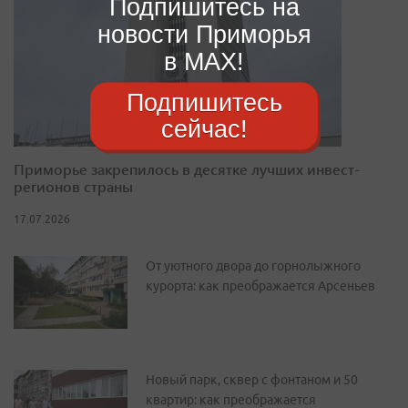
Подпишитесь на
новости Приморья
в MAX!
Подпишитесь
сейчас!
Приморье закрепилось в десятке лучших инвест-
регионов страны
17.07.2026
От уютного двора до горнолыжного
курорта: как преображается Арсеньев
Новый парк, сквер с фонтаном и 50
квартир: как преображается