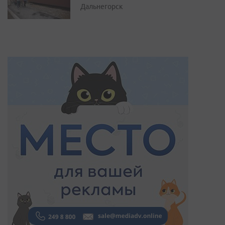
Дальнегорск