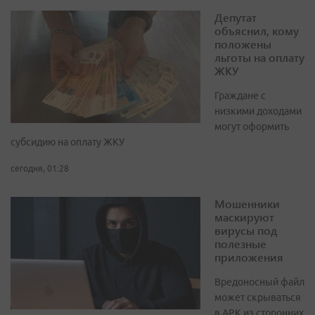
Депутат
объяснил, кому
положены
льготы на оплату
ЖКУ
Граждане с
низкими доходами
могут оформить
субсидию на оплату ЖКУ
сегодня, 01:28
Мошенники
маскируют
вирусы под
полезные
приложения
Вредоносный файл
может скрываться
в APK из сторонних