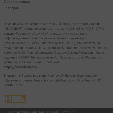
Одноклассники
Телеграм
На данном сайте распространяется информация сетевого издания
"VLADNEWS" - свидетельство о регистрации СМИ ЭЛ № ФС 77 - 72742,
выдано Федеральной службой по надзору в сфере связи,
информационных технологий и массовых коммуникаций
(Роскомнадзор) 17 мая 2018 г. Учредитель ООО "Дальневосточный
Медиа Центр". 690091, Приморский край, г. Владивосток, ул. Уборевича,
д.20А, офис 13. Главный редактор Юркевич Дмитрий Юрьевич. Адрес
редакции: 690091, Приморский край, г. Владивосток, ул. Уборевича,
д.20А, офис 13. Тел.: +7 (423) 2-415-600.
https://mediadv.online/
Электронный адрес редакции: vladnews@inbox.ru. Отдел продаж
«Дальневосточный Медиа Центр» sale@mediadv.online. Тел.: +7 (423)
249-8-800. 18+
Просматривая наш сайт, вы соглашаетесь с