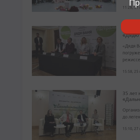
Пр
11:28, 31
Театр 
«Дядю
«Дядя Ва
погруже
режиссе
15:58, 25
35 лет
«Дальн
Организ
до леге
15:10, 27