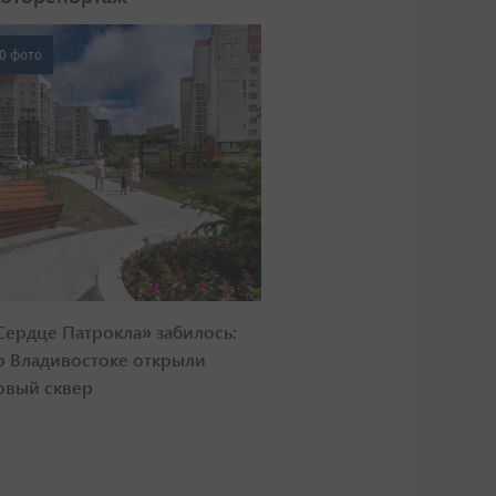
0 фото
Сердце Патрокла» забилось:
о Владивостоке открыли
овый сквер