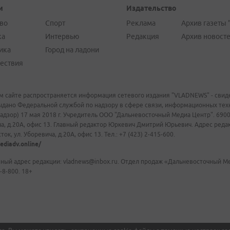
и
Издательство
во
Спорт
Реклама
Архив газеты 
ка
Интервью
Редакция
Архив новост
ика
Город на ладони
ествия
м сайте распространяется информация сетевого издания "VLADNEWS" - свиде
ыдано Федеральной службой по надзору в сфере связи, информационных те
адзор) 17 мая 2018 г. Учредитель ООО "Дальневосточный Медиа Центр". 69009
а, д.20А, офис 13. Главный редактор Юркевич Дмитрий Юрьевич. Адрес редакц
ок, ул. Уборевича, д.20А, офис 13. Тел.: +7 (423) 2-415-600.
ediadv.online/
ный адрес редакции: vladnews@inbox.ru. Отдел продаж «Дальневосточный Мед
-8-800. 18+