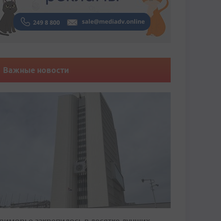
Важные новости
риморье закрепилось в десятке лучших