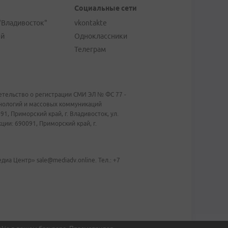
Социальные сети
"Владивосток"
vkontakte
ей
Одноклассники
Телеграм
тельство о регистрации СМИ ЭЛ № ФС 77 -
хнологий и массовых коммуникаций
1, Приморский край, г. Владивосток, ул.
ии: 690091, Приморский край, г.
иа Центр» sale@mediadv.online. Тел.: +7