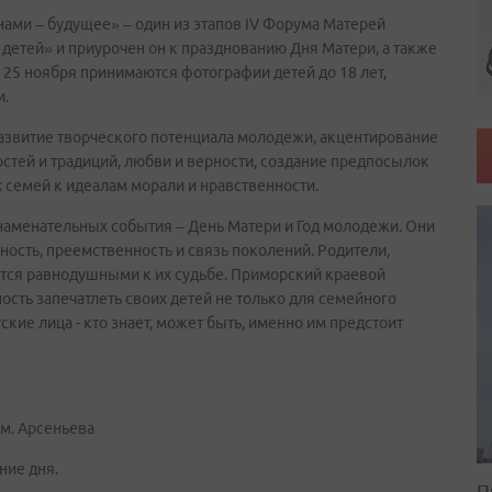
ами – будущее» – один из этапов IV Форума Матерей
 детей» и приурочен он к празднованию Дня Матери, а также
о 25 ноября принимаются фотографии детей до 18 лет,
и.
азвитие творческого потенциала молодежи, акцентирование
стей и традиций, любви и верности, создание предпосылок
семей к идеалам морали и нравственности.
наменательных события – День Матери и Год молодежи. Они
ность, преемственность и связь поколений. Родители,
утся равнодушными к их судьбе. Приморский краевой
сть запечатлеть своих детей не только для семейного
ские лица - кто знает, может быть, именно им предстоит
им. Арсеньева
ние дня.
П