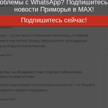
облемы с WhatsApp? Подпишитесь
 мая 2026
новости Приморья в MAX!
Подпишитесь сейчас!
имени Моссовета привез во Владивосток чеховского
 Ваню»
ня» – это не просто театральная постановка, а глубокое
ние в мир Антона Чехова, предложенное легендарным
ром Андреем Кончаловским
 мая 2026
 на бис: во Владивостоке стартует юбилейная
евосточная весна»
аторы подготовили 10 уникальных концертов — от Моцарта
ндарного «Квартета Бородина»
 марта 2026