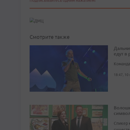
Подписывайтесь одним нажатием!
Смотрите также
Дальни
едут в
Команда
18:47, 10
Волошк
символ
Спикер 
существ