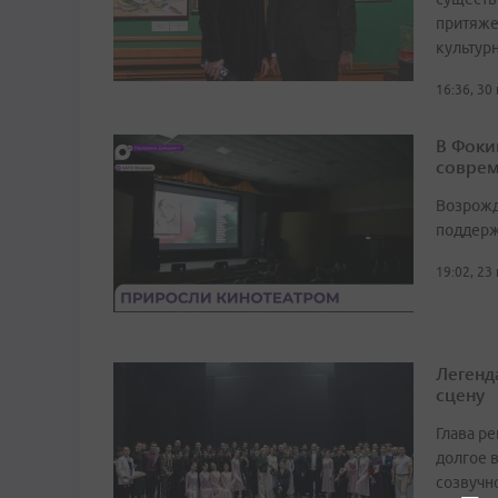
притяже
культур
16:36, 30
В Фоки
соврем
Возрожд
поддерж
19:02, 23
Легенд
сцену
Глава р
долгое в
созвучн