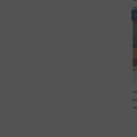
2
«
в
н