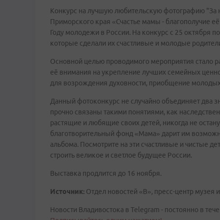
Конкурс на лучшую любительскую фотографию "За н
Приморского края «Счастье мамы - благополучие её
Году молодежи в России. На конкурс с 25 октября п
которые сделали их счастливые и молодые родител
Основной целью проводимого мероприятия стало р
её внимания на укрепление лучших семейных ценно
для возрождения духовности, приобщение молодых 
Данный фотоконкурс не случайно объединяет два з
прочно связаны такими понятиями, как наследствен
растящие и любящие своих детей, никогда не остан
благотворительный фонд «Мама» дарит им возможно
альбома. Посмотрите на эти счастливые и чистые дет
строить великое и светлое будущее России.
Выставка продлится до 16 ноября.
Источник:
Отдел новостей «В», пресс-центр музея 
Новости Владивостока в Telegram - постоянно в тече