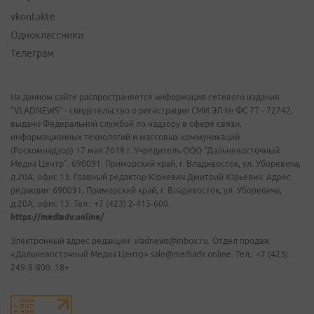
vkontakte
Одноклассники
Телеграм
На данном сайте распространяется информация сетевого издания
"VLADNEWS" - свидетельство о регистрации СМИ ЭЛ № ФС 77 - 72742,
выдано Федеральной службой по надзору в сфере связи,
информационных технологий и массовых коммуникаций
(Роскомнадзор) 17 мая 2018 г. Учредитель ООО "Дальневосточный
Медиа Центр". 690091, Приморский край, г. Владивосток, ул. Уборевича,
д.20А, офис 13. Главный редактор Юркевич Дмитрий Юрьевич. Адрес
редакции: 690091, Приморский край, г. Владивосток, ул. Уборевича,
д.20А, офис 13. Тел.: +7 (423) 2-415-600.
https://mediadv.online/
Электронный адрес редакции: vladnews@inbox.ru. Отдел продаж
«Дальневосточный Медиа Центр» sale@mediadv.online. Тел.: +7 (423)
249-8-800. 18+