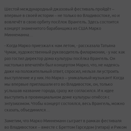
Шестой международный джазовый фестиваль пройдёт –
впервые в своей истории – не только во Владивостоке, но и
вовлечёт в свою орбиту посёлок Врангель. Здесь состоится
концерт знаменитого барабанщика из США Марко
Миннеманна…
- Когда Марко приезжал к нам летом, - рассказала Татьяна
Чумак, художественный руководитель филармонии, - у нас как
раз гостил директор дома культуры посёлка Врангель. Он
настолько впечатлён был концертом Марко, что, не надеясь
даже на положительный ответ, спросил, нельзя ли устроить
выступление и у них. Но Марко – уникальный музыкант! Когда
мы впервые приглашали его во Владивосток, он, только
услышав название города, сразу же согласился. И к идее
выступить в провинциальном доме культуры отнёсся с
энтузиазмом. Чтобы концерт состоялся, весь Врангель, можно
сказать, объединился…
Заметим, что Марко Миннеманн сыграет в рамках фестиваля
во Владивостоке – вместе с Бреттом Гарседом (гитара) и Риком