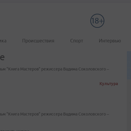
ика
Происшествия
Спорт
Интервью
ке
льм "Книга Мастеров" режиссера Вадима Соколовского –
Культура
льм "Книга Мастеров" режиссера Вадима Соколовского –