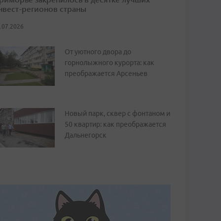
нвест-регионов страны
.07.2026
От уютного двора до
горнолыжного курорта: как
преображается Арсеньев
Новый парк, сквер с фонтаном и
50 квартир: как преображается
Дальнегорск