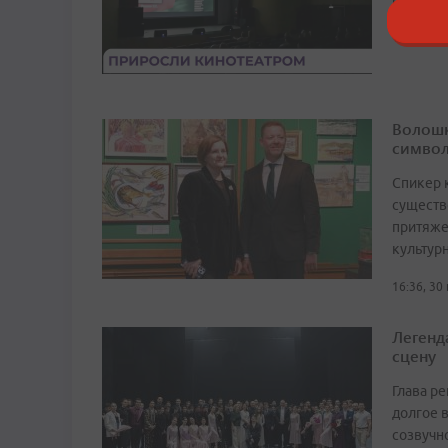
поддерж
19:02, 23
Волошк
символ
Спикер 
существ
притяже
культур
16:36, 30
Легенд
сцену
Глава р
долгое в
созвучн