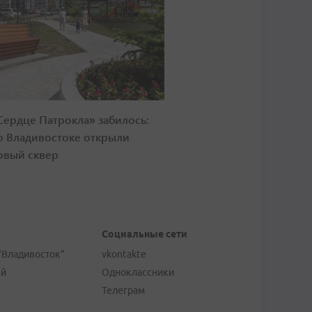
Сердце Патрокла» забилось:
о Владивостоке открыли
овый сквер
Социальные сети
"Владивосток"
vkontakte
ей
Одноклассники
Телеграм