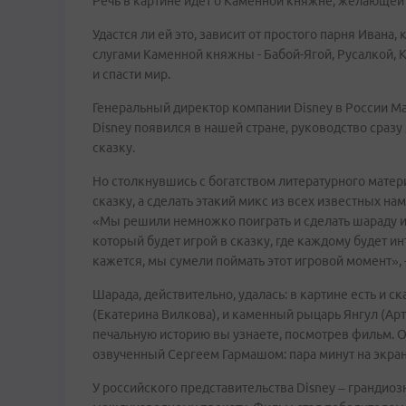
Речь в картине идет о Каменной княжне, желающей
Удастся ли ей это, зависит от простого парня Ивана
слугами Каменной княжны - Бабой-Ягой, Русалкой, 
и спасти мир.
Генеральный директор компании Disney в России Мар
Disney появился в нашей стране, руководство сразу
сказку.
Но столкнувшись с богатством литературного матер
сказку, а сделать этакий микс из всех известных нам
«Мы решили немножко поиграть и сделать шараду и
который будет игрой в сказку, где каждому будет ин
кажется, мы сумели поймать этот игровой момент»,
Шарада, действительно, удалась: в картине есть и с
(Екатерина Вилкова), и каменный рыцарь Янгул (Ар
печальную историю вы узнаете, посмотрев фильм. 
озвученный Сергеем Гармашом: пара минут на экране
У российского представительства Disney – грандиоз