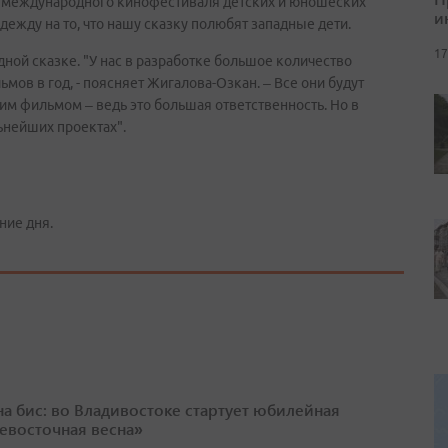
 международного кинофестиваля детских и юношеских
и
адежду на то, что нашу сказку полюбят западные дети.
17
дной сказке. "У нас в разработке большое количество
ов в год, - поясняет Жигалова-Озкан. – Все они будут
им фильмом – ведь это большая ответственность. Но в
ьнейших проектах".
ние дня.
 на бис: во Владивостоке стартует юбилейная
евосточная весна»