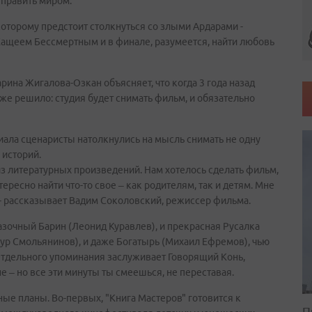
 править миром.
, которому предстоит столкнуться со злыми Ардарами -
Кащеем Бессмертным и в финале, разумеется, найти любовь
ина Жигалова-Озкан объясняет, что когда 3 года назад
 же решило: студия будет снимать фильм, и обязательно
иала сценаристы натолкнулись на мысль снимать не одну
 историй.
з литературных произведений. Нам хотелось сделать фильм,
тересно найти что-то свое – как родителям, так и детям. Мне
 - рассказывает Вадим Соколовский, режиссер фильма.
казочный Барин (Леонид Куравлев), и прекрасная Русалка
тур Смольянинов), и даже Богатырь (Михаил Ефремов), чью
Отдельного упоминания заслуживает Говорящий Конь,
 – но все эти минуты ты смеешься, не переставая.
ные планы. Во-первых, "Книга Мастеров" готовится к
П