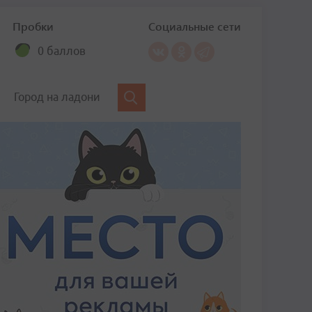
Пробки
Социальные сети
0 баллов
Город на ладони