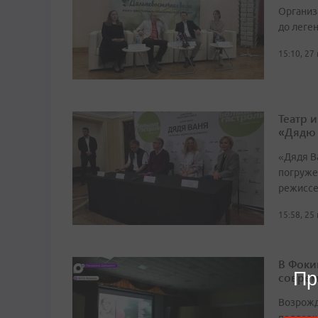
Организ
до леге
15:10, 27
Театр 
«Дядю
«Дядя Ва
погруже
режиссе
15:58, 25
В Фоки
Пр
соврем
Возрожд