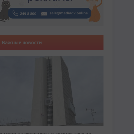
Важные новости
риморье закрепилось в десятке лучших