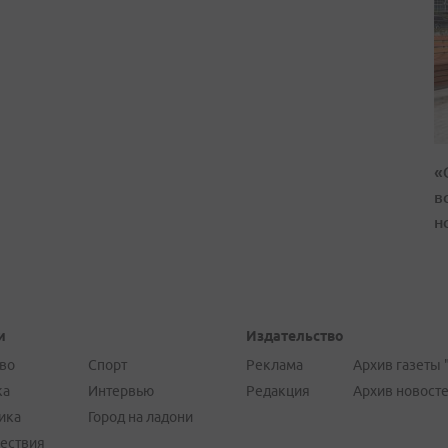
«
в
н
и
Издательство
во
Спорт
Реклама
Архив газеты 
ка
Интервью
Редакция
Архив новост
ика
Город на ладони
ествия