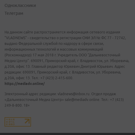
Одноклассники
Телеграм
На данном сайте распространяется информация сетевого издания
"VLADNEWS" - свидетельство о регистрации СМИ ЭЛ № ФС 77 - 72742,
выдано Федеральной службой по надзору в сфере связи,
информационных технологий и массовых коммуникаций
(Роскомнадзор) 17 мая 2018 г. Учредитель ООО "Дальневосточный
Медиа Центр". 690091, Приморский край, г. Владивосток, ул. Уборевича,
д.20А, офис 13. Главный редактор Юркевич Дмитрий Юрьевич. Адрес
редакции: 690091, Приморский край, г. Владивосток, ул. Уборевича,
д.20А, офис 13. Тел.: +7 (423) 2-415-600.
https://mediadv.online/
Электронный адрес редакции: vladnews@inbox.ru. Отдел продаж
«Дальневосточный Медиа Центр» sale@mediadv.online. Тел.: +7 (423)
249-8-800. 18+