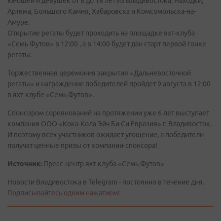
юношей и девушек от 8 до 18 лет из Владивостока, Находки,
Артема, Большого Камня, Хабаровска и Комсомольска-на-
Амуре.
Открытие регаты будет проходить на площадке яхт-клуба
«Семь Футов» в 12:00 , а в 14:00 будет дан старт первой гонке
регаты.
Торжественная церемония закрытия «Дальневосточной
регаты» и награждение победителей пройдет 9 августа в 12:00
в яхт-клубе «Семь Футов».
Спонсором соревнований на протяжении уже 6 лет выступает
компания OOO «Кока-Кола Эйч Би Си Евразия» г. Владивосток.
И поэтому всех участников ожидает угощение, а победители
получат ценные призы от компании-спонсора!
Источник:
Пресс-центр яхт-клуба «Семь Футов»
Новости Владивостока в Telegram - постоянно в течение дня.
Подписывайтесь одним нажатием!