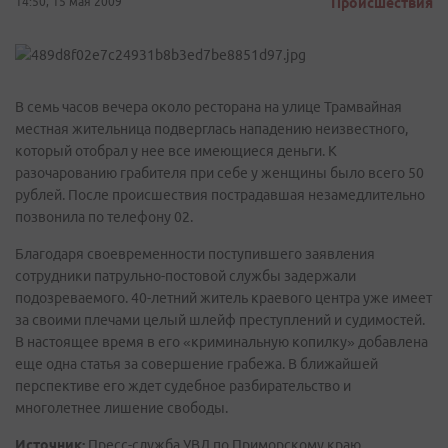
14:50, 15 мая 2009
Происшествия
В семь часов вечера около ресторана на улице Трамвайная
местная жительница подверглась нападению неизвестного,
который отобрал у нее все имеющиеся деньги. К
разочарованию грабителя при себе у женщины было всего 50
рублей. После происшествия пострадавшая незамедлительно
позвонила по телефону 02.
Благодаря своевременности поступившего заявления
сотрудники патрульно-постовой службы задержали
подозреваемого. 40-летний житель краевого центра уже имеет
за своими плечами целый шлейф преступлений и судимостей.
В настоящее время в его «криминальную копилку» добавлена
еще одна статья за совершение грабежа. В ближайшей
перспективе его ждет судебное разбирательство и
многолетнее лишение свободы.
Источник:
Пресс-служба УВД по Приморскому краю