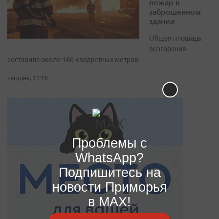
пожар в
заброшенном
здании
Общая площадь
возгорания
составила около 160 квадратных метров
сегодня, 11:16
Проблемы с
WhatsApp?
Подпишитесь на
новости Приморья
в MAX!