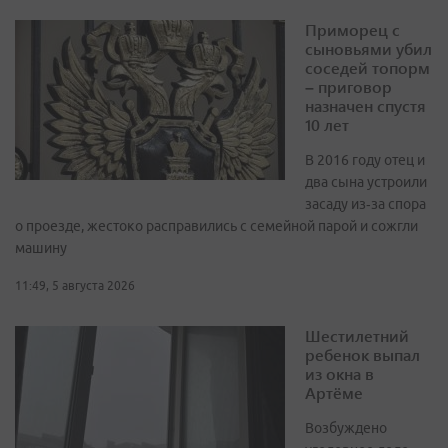
Приморец с
сыновьями убил
соседей топорм
– приговор
назначен спустя
10 лет
В 2016 году отец и
два сына устроили
засаду из‑за спора
о проезде, жестоко расправились с семейной парой и сожгли
машину
11:49, 5 августа 2026
Шестилетний
ребенок выпал
из окна в
Артёме
Возбуждено