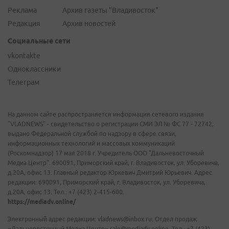
Реклама
Архив газеты "Владивосток"
Редакция
Архив новостей
Социальные сети
vkontakte
Одноклассники
Телеграм
На данном сайте распространяется информация сетевого издания
"VLADNEWS" - свидетельство о регистрации СМИ ЭЛ № ФС 77 - 72742,
выдано Федеральной службой по надзору в сфере связи,
информационных технологий и массовых коммуникаций
(Роскомнадзор) 17 мая 2018 г. Учредитель ООО "Дальневосточный
Медиа Центр". 690091, Приморский край, г. Владивосток, ул. Уборевича,
д.20А, офис 13. Главный редактор Юркевич Дмитрий Юрьевич. Адрес
редакции: 690091, Приморский край, г. Владивосток, ул. Уборевича,
д.20А, офис 13. Тел.: +7 (423) 2-415-600.
https://mediadv.online/
Электронный адрес редакции: vladnews@inbox.ru. Отдел продаж
«Дальневосточный Медиа Центр» sale@mediadv.online. Тел.: +7 (423)