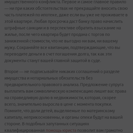
имущественного конфликта. Первое и самое главное правило
— ни при каких обстоятельствах не прекращайте вносить свою
часть платежей по ипотеке, даже если вы уже не проживаете в
этой квартире. Любая просрочка даст банку право начислить
штрафные санкции и в перспективе обратить взыскание на
жилье, после чего квартира будет продана с торгов по
заниженной стоимости, что не выгодно ни вам, ни вашему
мужу. Сохраняйте все квитанции, подтверждающие, что вы
переводите деньги в счет погашения долга, так как эти
документы станут вашей главной защитой в суде.
Второе — не подписывайте никаких соглашений о разделе
имущества и нотариальных обязательств без
предварительного правового анализа. Предложение супруга
выплатить вам символическую компенсацию лишит вас права
на справедливую долю в недвижимости, которая, скорее
всего, значительно выросла в цене с момента покупки.
Помните, что доли детей, выделяемые по материнскому
капиталу, неприкосновенны, и органы опеки будут на вашей
стороне. В подобных запутанных ситуациях
квалифицированная
помощь юриста
позволит вам грамотно