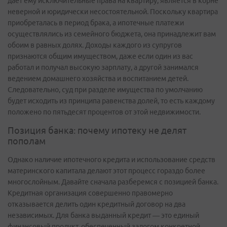
дает ему исключительные права на квартиру, является в корне
неверной и юридически несостоятельной. Поскольку квартира
приобреталась в период брака, а ипотечные платежи
осуществлялись из семейного бюджета, она принадлежит вам
обоим в равных долях. Доходы каждого из супругов
признаются общим имуществом, даже если один из вас
работал и получал высокую зарплату, а другой занимался
ведением домашнего хозяйства и воспитанием детей.
Следовательно, суд при разделе имущества по умолчанию
будет исходить из принципа равенства долей, то есть каждому
положено по пятьдесят процентов от этой недвижимости.
Позиция банка: почему ипотеку не делят
пополам
Однако наличие ипотечного кредита и использование средств
материнского капитала делают этот процесс гораздо более
многослойным. Давайте сначала разберемся с позицией банка.
Кредитная организация совершенно правомерно
отказывается делить один кредитный договор на два
независимых. Для банка выданный кредит — это единый
финансовый продукт, обеспеченный залогом конкретной