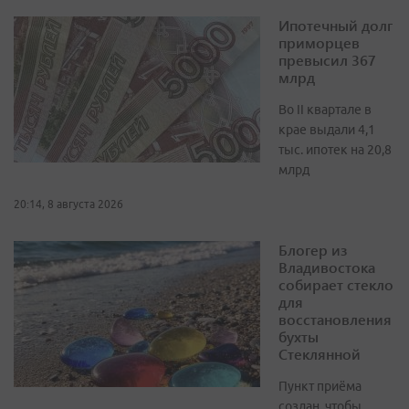
Ипотечный долг
приморцев
превысил 367
млрд
Во II квартале в
крае выдали 4,1
тыс. ипотек на 20,8
млрд
20:14, 8 августа 2026
Блогер из
Владивостока
собирает стекло
для
восстановления
бухты
Стеклянной
Пункт приёма
создан, чтобы