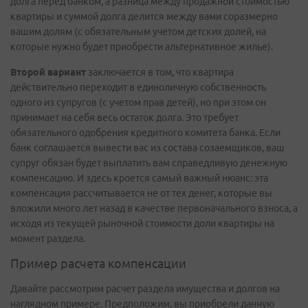
долга перед банком, а разница между продажной стоимостью
квартиры и суммой долга делится между вами соразмерно
вашим долям (с обязательным учетом детских долей, на
которые нужно будет приобрести альтернативное жилье).
Второй вариант
заключается в том, что квартира
действительно переходит в единоличную собственность
одного из супругов (с учетом прав детей), но при этом он
принимает на себя весь остаток долга. Это требует
обязательного одобрения кредитного комитета банка. Если
банк соглашается вывести вас из состава созаемщиков, ваш
супруг обязан будет выплатить вам справедливую денежную
компенсацию. И здесь кроется самый важный нюанс: эта
компенсация рассчитывается не от тех денег, которые вы
вложили много лет назад в качестве первоначального взноса, а
исходя из текущей рыночной стоимости доли квартиры на
момент раздела.
Пример расчета компенсации
Давайте рассмотрим расчет раздела имущества и долгов на
наглядном примере. Предположим, вы приобрели данную