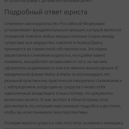
остаться на улице с детьми без копейки денег?
Подробный ответ юриста
Семейное законодательство Российской Федерации
устанавливает фундаментальный принцип, который является
отправной точкой в любых имущественных спорах между
супругами: все имущество, нажитое в период брака,
признается их совместной собственностью. Эта норма
закреплена в Семейном кодексе и, что крайне важно
понимать, она работает независимо от того, на чье имя
оформлена недвижимость или кто именно вносил деньги. В
юридической фирме Malov & Malov за восемнадцать лет
реальной практики мы практически ежедневно сталкиваемся
с заблуждением, когда один из супругов считает себя
единоличным владельцем только потому, что документы
выписаны на него. Я, как эксперт в области права, хочу
рассмотреть эту ситуацию максимально подробно и доступно,
чтобы вы ясно понимали свои перспективы.
Позиция вашего супруга о том, что статус основного заемщика