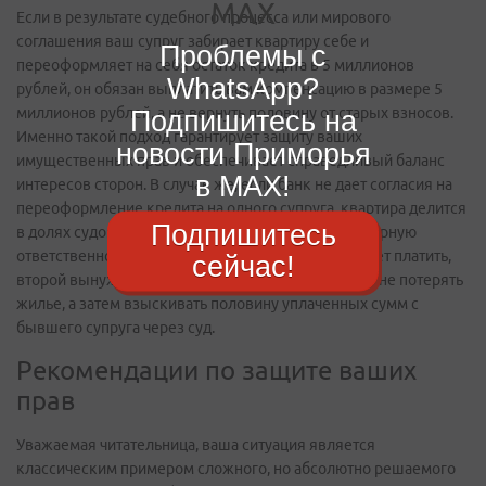
Если в результате судебного процесса или мирового
соглашения ваш супруг забирает квартиру себе и
Проблемы с
переоформляет на себя остаток кредита в 5 миллионов
WhatsApp?
рублей, он обязан выплатить вам компенсацию в размере 5
миллионов рублей, а не вернуть половину от старых взносов.
Подпишитесь на
Именно такой подход гарантирует защиту ваших
новости Приморья
имущественных прав и обеспечивает справедливый баланс
в MAX!
интересов сторон. В случае же, если банк не дает согласия на
переоформление кредита на одного супруга, квартира делится
Подпишитесь
в долях судом, и вы оба продолжаете нести солидарную
ответственность перед банком. Если один перестает платить,
сейчас!
второй вынужден гасить кредит полностью, чтобы не потерять
жилье, а затем взыскивать половину уплаченных сумм с
бывшего супруга через суд.
Рекомендации по защите ваших
прав
Уважаемая читательница, ваша ситуация является
классическим примером сложного, но абсолютно решаемого