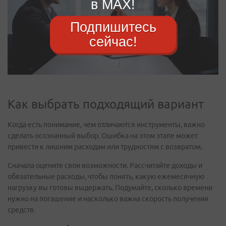
в MAX!
Подпишитесь
сейчас!
Как выбрать подходящий вариант
Когда есть понимание, чем отличаются инструменты, важно
сделать осознанный выбор. Ошибка на этом этапе может
привести к лишним расходам или трудностям с возвратом.
Сначала оцените свои возможности. Рассчитайте доходы и
обязательные расходы, чтобы понять, какую ежемесячную
нагрузку вы готовы выдержать. Подумайте, сколько времени
нужно на погашение и насколько важна скорость получения
средств.