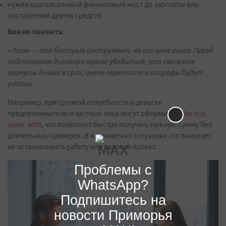
нужен краткосрочный финансовый мост до зарплаты или
поступления других средств.
Важно помнить:
«Займ — это быстрый инструмент, но его цена выше. Перед
подписанием договора нужно убедиться, что сможете
вернуть деньги в срок, иначе переплата и штрафы будут
расти».
Например, при срочной потребности в деньгах
предприниматели и частные лица могут оформить
займ под
залог авто
, что позволяет быстро получить нужную сумму без
длительных проверок. В критических ситуациях это помогает
не останавливать работу или важный проект.
Проблемы с
WhatsApp?
Подпишитесь на
новости Приморья