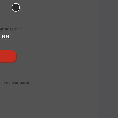
адивостоке
 на
ия сотрудников