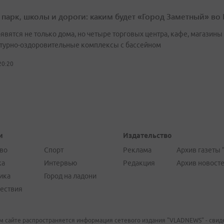
 парк, школы и дороги: каким будет «Город Заметный» во
явятся не только дома, но четыре торговых центра, кафе, магазины
турно-оздоровительные комплексы с бассейном
20:20
и
Издательство
во
Спорт
Реклама
Архив газеты 
ка
Интервью
Редакция
Архив новост
ика
Город на ладони
ествия
м сайте распространяется информация сетевого издания "VLADNEWS" - свиде