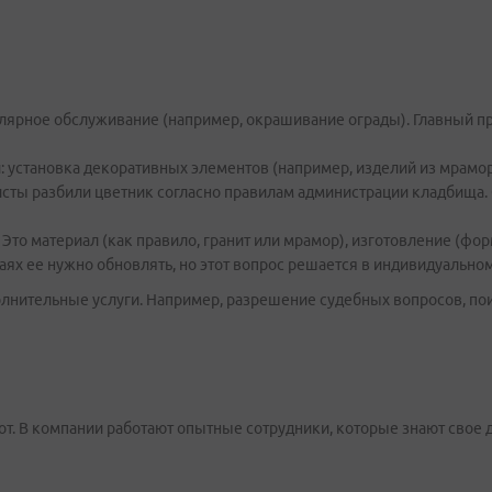
гулярное обслуживание (например, окрашивание ограды). Главный п
: установка декоративных элементов (например, изделий из мрамора
исты разбили цветник согласно правилам администрации кладбища. 
 Это материал (как правило, гранит или мрамор), изготовление (фор
аях ее нужно обновлять, но этот вопрос решается в индивидуальном
лнительные услуги. Например, разрешение судебных вопросов, пои
т. В компании работают опытные сотрудники, которые знают свое 