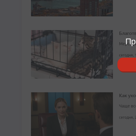
Благот
Пр
Мероприя
сегодня, 
Как ух
Чаще вс
сегодня, 