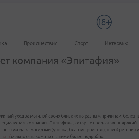
ика
Происшествия
Спорт
Интервью
ает компания «Эпитафия»
жный уход за могилой своих близких по разным причинам: болезнь, 
пециалистам компании «Эпитафия», которые предлагают широкий пе
ьного ухода за могилами (уборка, благоустройство), приобретения
ia.ru/
можно ознакомиться с ними более подробно.