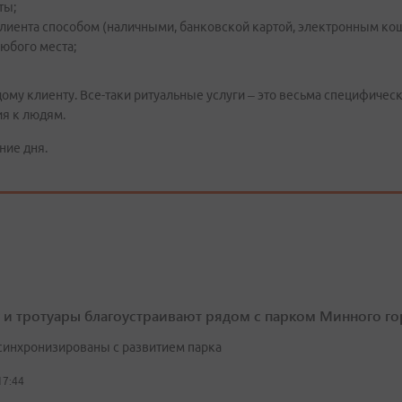
ты;
лиента способом (наличными, банковской картой, электронным кош
юбого места;
дому клиенту. Все-таки ритуальные услуги – это весьма специфиче
ия к людям.
ние дня.
 и тротуары благоустраивают рядом с парком Минного го
синхронизированы с развитием парка
17:44