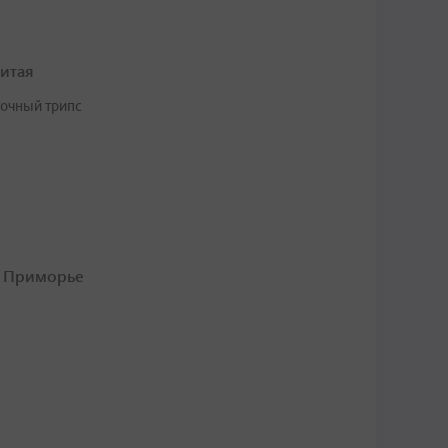
итая
точный трипс
в Приморье