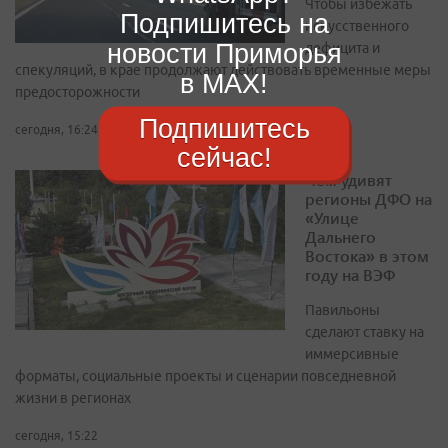
Чтобы избежать
Подпишитесь на
искусственного
новости Приморья
дефицита и
спекуляций, в крае продолжают действовать временные меры
в MAX!
предосторожности
Подпишитесь
сегодня, 16:24
сейчас!
Чем удивят
регионы ДФО на
«Улице
Дальнего
Востока» в этом
году на ВЭФ
Павильоны
сделают ставку на
иммерсивные
форматы, социальные проекты и сценарии повседневной
жизни в регионах
сегодня, 15:22