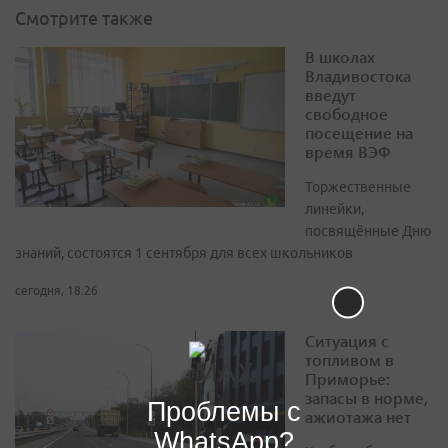
Смотрите также
В школах
Владивостока
введут
свободное
посещение на
время ВЭФ
Торжественные
линейки,
посвящённые Дню
знаний, состоятся 1 сентября для всех школьников
сегодня, 18:26
Ситуация с
топливом в
Приморье:
запасы в норме,
Проблемы с
ажиотажа нет
WhatsApp?