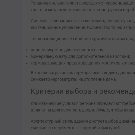
Толщина стального листа определяет уровень защит
толстый металл увеличивает вес конструкции и треб
Системы запирания включают цилиндровые, суваль
дистанционное управление. Количество точек запир
Теплоизоляционные свойства критичны для загоро
пенополиуретан для основного слоя;
минеральную вату для дополнительной изоляции;
терморазрыв для предотвращения мостиков холода
В холодных регионах терморазрыв следует дополни
снижает энергозатраты на отопление дома.
Критерии выбора и рекоменд
Климатические условия региона определяют требов
влияют на долговечность двери. Лучше, чтобы вход
Архитектурный стиль здания диктует выбор дизайн
смелые эксперименты с формой и фактурой.