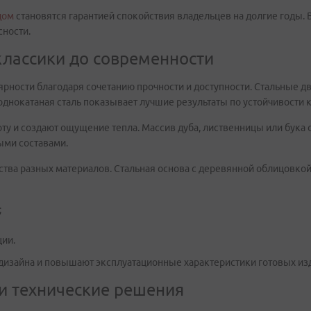
дом
становятся гарантией спокойствия владельцев на долгие годы. 
сности.
классики до современности
ярности благодаря сочетанию прочности и доступности. Стальные д
нокатаная сталь показывает лучшие результаты по устойчивости 
у и создают ощущение тепла. Массив дуба, лиственницы или бука 
ыми составами.
а разных материалов. Стальная основа с деревянной облицовкой
;
ции.
зайна и повышают эксплуатационные характеристики готовых из
и технические решения