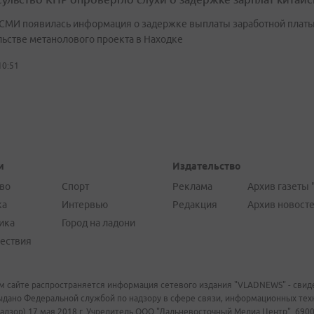
 СМИ появилась информация о задержке выплаты заработной платы
льстве метанолового проекта в Находке
10:51
и
Издательство
во
Спорт
Реклама
Архив газеты 
ка
Интервью
Редакция
Архив новост
ика
Город на ладони
ествия
м сайте распространяется информация сетевого издания "VLADNEWS" - свиде
ыдано Федеральной службой по надзору в сфере связи, информационных те
адзор) 17 мая 2018 г. Учредитель ООО "Дальневосточный Медиа Центр". 69009