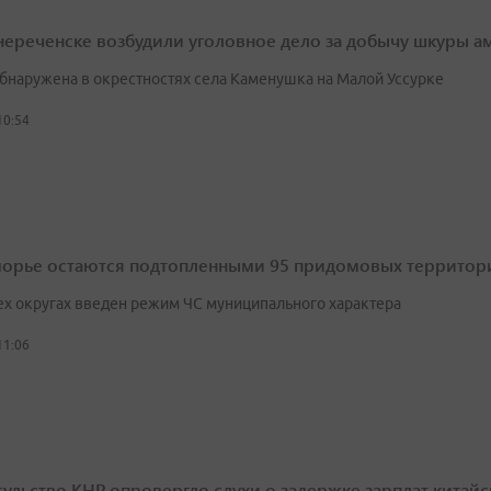
нереченске возбудили уголовное дело за добычу шкуры ам
бнаружена в окрестностях села Каменушка на Малой Уссурке
10:54
орье остаются подтопленными 95 придомовых территорий
ех округах введен режим ЧС муниципального характера
11:06
сульство КНР опровергло слухи о задержке зарплат китай