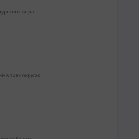
урского тигра
 в трех округах
ским рабочим