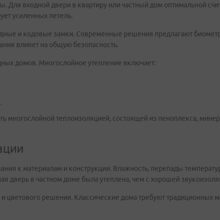
ы. Для входной двери в квартиру или частный дом оптимальной счит
ует усиленных петель.
дные и кодовые замки. Современные решения предлагают биометри
ания влияет на общую безопасность.
дных домов. Многослойное утепление включает:
.
ть многослойной теплоизоляцией, состоящей из пеноплекса, минер
ации
ания к материалам и конструкции. Влажность, перепады температур
ная дверь в частном доме была утеплена, чем с хорошей звукоизоля
а и цветового решения. Классические дома требуют традиционных 