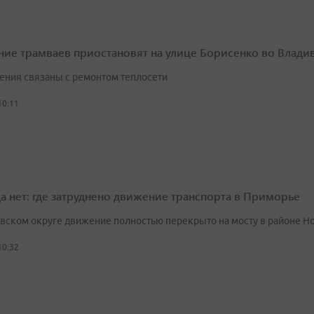
ие трамваев приостановят на улице Борисенко во Влади
ения связаны с ремонтом теплосети
10:11
а нет: где затруднено движение транспорта в Приморье
вском округе движение полностью перекрыто на мосту в районе Н
10:32