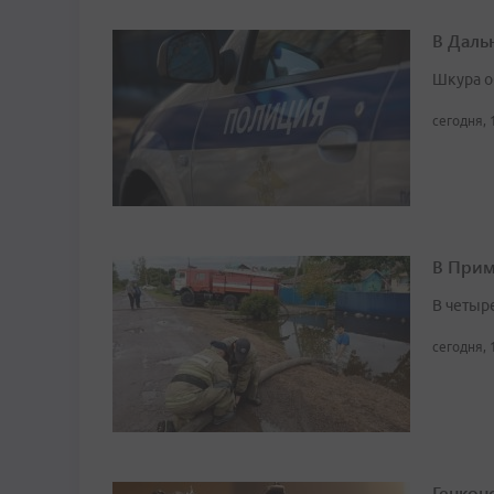
В Даль
Шкура о
сегодня, 
В Прим
В четыр
сегодня, 
Генкон