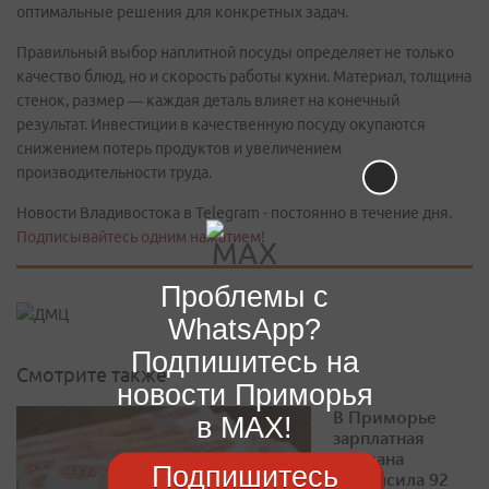
оптимальные решения для конкретных задач.
Правильный выбор наплитной посуды определяет не только
качество блюд, но и скорость работы кухни. Материал, толщина
стенок, размер — каждая деталь влияет на конечный
результат. Инвестиции в качественную посуду окупаются
снижением потерь продуктов и увеличением
производительности труда.
Новости Владивостока в Telegram - постоянно в течение дня.
Подписывайтесь одним нажатием!
Проблемы с
WhatsApp?
Подпишитесь на
Смотрите также
новости Приморья
В Приморье
в MAX!
зарплатная
медиана
Подпишитесь
превысила 92