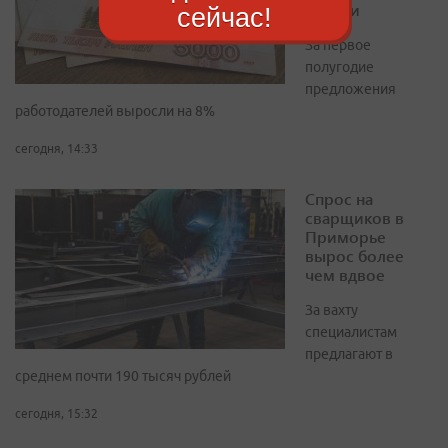
тысячи
сейчас!
За первое
полугодие
предложения
работодателей выросли на 8%
сегодня, 14:33
Спрос на
сварщиков в
Приморье
вырос более
чем вдвое
За вахту
специалистам
предлагают в
среднем почти 190 тысяч рублей
сегодня, 15:32