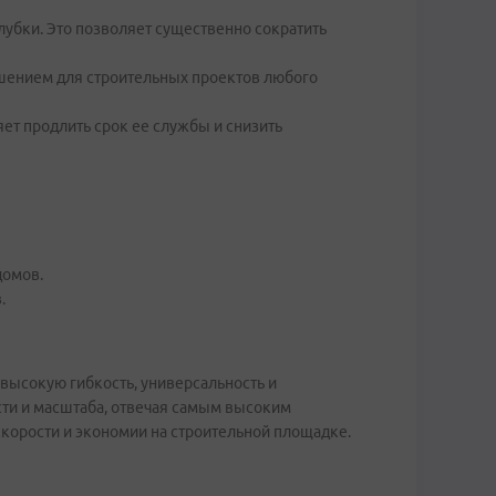
убки. Это позволяет существенно сократить
ешением для строительных проектов любого
яет продлить срок ее службы и снизить
домов.
.
ысокую гибкость, универсальность и
сти и масштаба, отвечая самым высоким
скорости и экономии на строительной площадке.