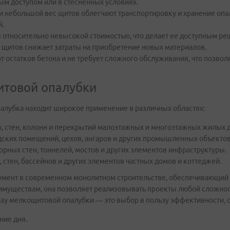
ным доступом или в стесненных условиях.
и небольшой вес щитов облегчают транспортировку и хранение опал
й.
 относительно невысокой стоимостью, что делает ее доступным р
 щитов снижает затраты на приобретение новых материалов.
т остатков бетона и не требует сложного обслуживания, что позвол
итовой опалубки
алубка находит широкое применение в различных областях:
, стен, колонн и перекрытий малоэтажных и многоэтажных жилых 
ских помещений, цехов, ангаров и других промышленных объектов
рных стен, тоннелей, мостов и других элементов инфраструктуры.
 стен, бассейнов и других элементов частных домов и коттеджей.
мент в современном монолитном строительстве, обеспечивающий в
еимуществам, она позволяет реализовывать проекты любой сложно
ьзу мелкощитовой опалубки — это выбор в пользу эффективности, 
ние дня.