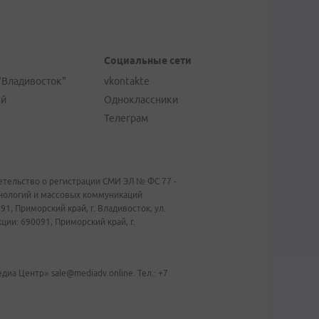
Социальные сети
"Владивосток"
vkontakte
ей
Одноклассники
Телеграм
тельство о регистрации СМИ ЭЛ № ФС 77 -
хнологий и массовых коммуникаций
1, Приморский край, г. Владивосток, ул.
ии: 690091, Приморский край, г.
иа Центр» sale@mediadv.online. Тел.: +7