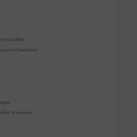
ое пособие
фонда по Приморью
 воды
гибли 18 человек