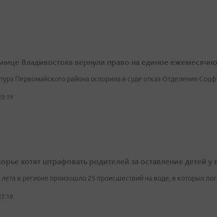
нице Владивостока вернули право на единое ежемесячн
тура Первомайского района оспорила в суде отказ Отделения Соц
20:19
орье хотят штрафовать родителей за оставление детей у
а лета в регионе произошло 25 происшествий на воде, в которых по
22:18