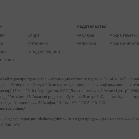
и
Издательство
во
Спорт
Реклама
Архив газеты 
ка
Интервью
Редакция
Архив новост
ика
Город на ладони
ествия
м сайте распространяется информация сетевого издания "VLADNEWS" - свиде
ыдано Федеральной службой по надзору в сфере связи, информационных те
адзор) 17 мая 2018 г. Учредитель ООО "Дальневосточный Медиа Центр". 69009
а, д.20А, офис 13. Главный редактор Юркевич Дмитрий Юрьевич. Адрес редакц
ок, ул. Уборевича, д.20А, офис 13. Тел.: +7 (423) 2-415-600.
ediadv.online/
ный адрес редакции: vladnews@inbox.ru. Отдел продаж «Дальневосточный Мед
-8-800. 18+