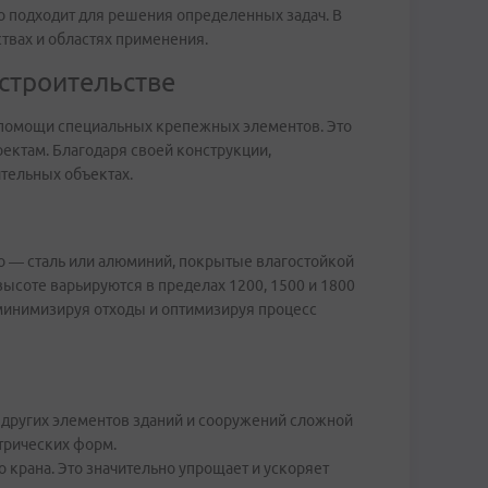
о подходит для решения определенных задач. В
твах и областях применения.
строительстве
 помощи специальных крепежных элементов. Это
ектам. Благодаря своей конструкции,
тельных объектах.
 — сталь или алюминий, покрытые влагостойкой
соте варьируются в пределах 1200, 1500 и 1800
 минимизируя отходы и оптимизируя процесс
и других элементов зданий и сооружений сложной
трических форм.
 крана. Это значительно упрощает и ускоряет