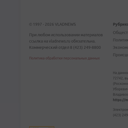
© 1997 - 2026 VLADNEWS
Рубрик
Общест
При любом использовании материалов
Полити
ссылка на vladnews.ru обязательна.
Коммерческий отдел 8 (423) 249-8800
Эконом
Происш
Политика обработки персональных данных
На данно
72742, в
(Роскомн
Уборевич
Владивост
https://m
Электрон
(423) 249