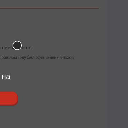
и смене работы
в прошлом году был официальный доход
 на