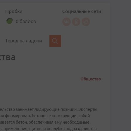
Пробки
Социальные сети
0 баллов
Город на ладони
ства
Общество
ительство занимает лидирующие позиции. Эксперты
щая формировать бетонные конструкции любой
ливается бетон, обеспечивая ему необходимые
ры применения, щитовая опалубка подразделяется