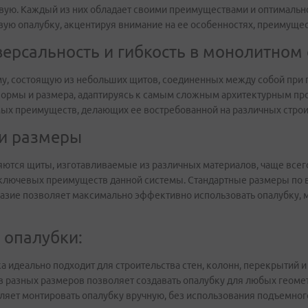
вую. Каждый из них обладает своими преимуществами и оптимальн
ую опалубку, акцентируя внимание на ее особенностях, преимущес
ерсальность и гибкость в монолитном 
му, состоящую из небольших щитов, соединенных между собой при
формы и размера, адаптируясь к самым сложным архитектурным про
ых преимуществ, делающих ее востребованной на различных строи
 и размеры
тся щиты, изготавливаемые из различных материалов, чаще всего
ключевых преимуществ данной системы. Стандартные размеры по вы
бразие позволяет максимально эффективно использовать опалубку,
 опалубки:
а идеально подходит для строительства стен, колонн, перекрытий 
 разных размеров позволяет создавать опалубку для любых геоме
яет монтировать опалубку вручную, без использования подъемного