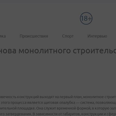
ика
Происшествия
Спорт
Интервью
нова монолитного строитель
говечность конструкций выходят на первый план, монолитное стро
 этого процесса является щитовая опалубка — система, позволяю
оительной площадке. Она служит временной формой, в которую за
го затвердевания. В зависимости от габаритов, конструкции и сфе