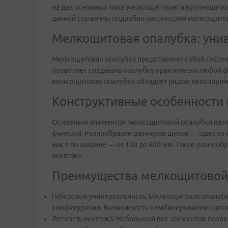
на два основных типа: мелкощитовую и крупнощито
данной статье мы подробно рассмотрим мелкощитов
Мелкощитовая опалубка: унив
Мелкощитовая опалубка представляет собой систе
позволяет создавать опалубку практически любой 
мелкощитовая опалубка обладает рядом неоспорим
Конструктивные особенности
Основным элементом мелкощитовой опалубки являю
фанерой. Разнообразие размеров щитов — одно из 
мм, а по ширине — от 100 до 600 мм. Такое разноо
монтажа.
Преимущества мелкощитовой
Гибкость и универсальность. Мелкощитовая опалубк
конфигурации. Возможность комбинирования щитов
Легкость монтажа. Небольшой вес элементов позвол