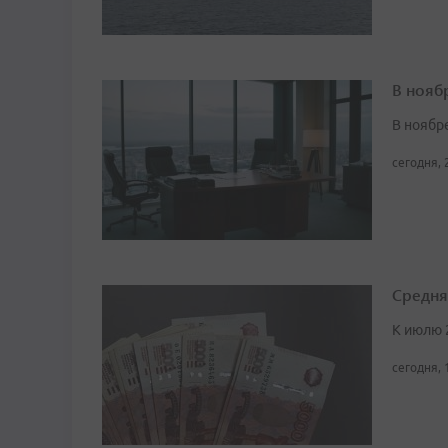
В нояб
В ноябре
сегодня, 
Средня
К июлю 
сегодня, 