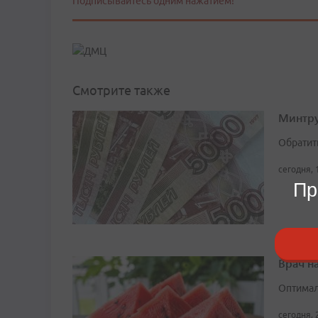
Подписывайтесь одним нажатием!
Смотрите также
Минтру
Обратит
сегодня, 
Пр
Врач н
Оптимал
сегодня, 