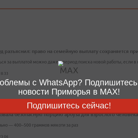
д разъяснил: право на семейную выплату сохраняется пр
ься за выплатой можно даже в период поиска новой работы, если 
18:33
облемы с WhatsApp? Подпишитесь
новости Приморья в MAX!
Подпишитесь сейчас!
азвала безопасную порцию арбуза для взрослого человека
ьно — 400–500 граммов мякоти за раз
23:06