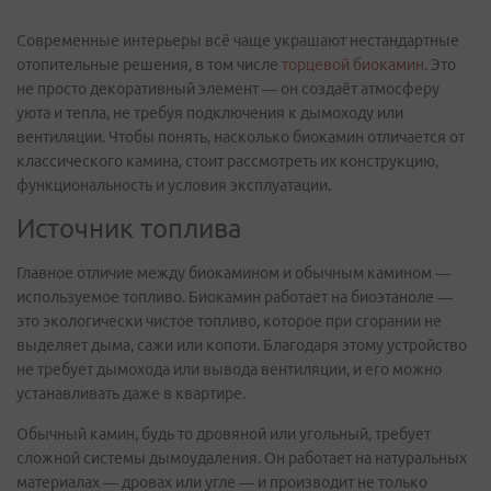
Современные интерьеры всё чаще украшают нестандартные
отопительные решения, в том числе
торцевой биокамин
. Это
не просто декоративный элемент — он создаёт атмосферу
уюта и тепла, не требуя подключения к дымоходу или
вентиляции. Чтобы понять, насколько биокамин отличается от
классического камина, стоит рассмотреть их конструкцию,
функциональность и условия эксплуатации.
Источник топлива
Главное отличие между биокамином и обычным камином —
используемое топливо. Биокамин работает на биоэтаноле —
это экологически чистое топливо, которое при сгорании не
выделяет дыма, сажи или копоти. Благодаря этому устройство
не требует дымохода или вывода вентиляции, и его можно
устанавливать даже в квартире.
Обычный камин, будь то дровяной или угольный, требует
сложной системы дымоудаления. Он работает на натуральных
материалах — дровах или угле — и производит не только