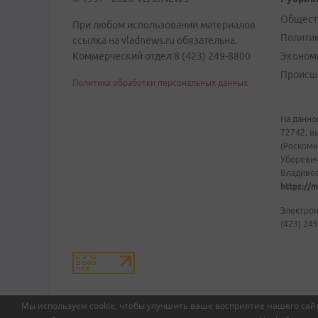
Общест
При любом использовании материалов
Полити
ссылка на vladnews.ru обязательна.
Коммерческий отдел 8 (423) 249-8800
Эконом
Происш
Политика обработки персональных данных
На данно
72742, в
(Роскомн
Уборевич
Владивост
https://m
Электрон
(423) 249
Мы используем cookie, чтобы улучшить ваше восприятие нашего сайт