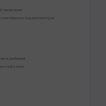
ей начитанно
ко маскируетесь под интеллектуала
жам и рыбакам
пать ещё в июне