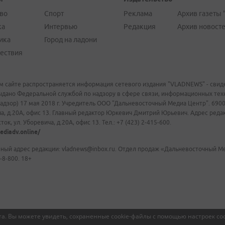
во
Спорт
Реклама
Архив газеты 
ка
Интервью
Редакция
Архив новост
ика
Город на ладони
ествия
м сайте распространяется информация сетевого издания "VLADNEWS" - свиде
ыдано Федеральной службой по надзору в сфере связи, информационных те
адзор) 17 мая 2018 г. Учредитель ООО "Дальневосточный Медиа Центр". 69009
а, д.20А, офис 13. Главный редактор Юркевич Дмитрий Юрьевич. Адрес редакц
ок, ул. Уборевича, д.20А, офис 13. Тел.: +7 (423) 2-415-600.
ediadv.online/
ный адрес редакции: vladnews@inbox.ru. Отдел продаж «Дальневосточный Мед
-8-800. 18+
а. Вы можете увидеть, сохраненные cookie-файлы с помощью настроек coo