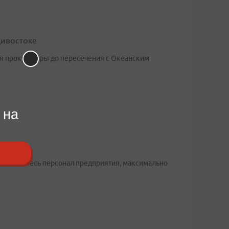
дивостоке
ия прокуратуры до пересечения с Океанским
 на
Ф
кается весь персонал предприятия, максимально