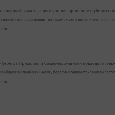
а словарный запас высшего уровня: проверьте глубину сво
0 сложных вопросов выявят, на самом ли деле вы начитаны или лов
12:20
у берегов Приморья и Сахалина: хищники подходят к пля
сообщения о появлении акул у берегов Владивостока начали посту
12:18