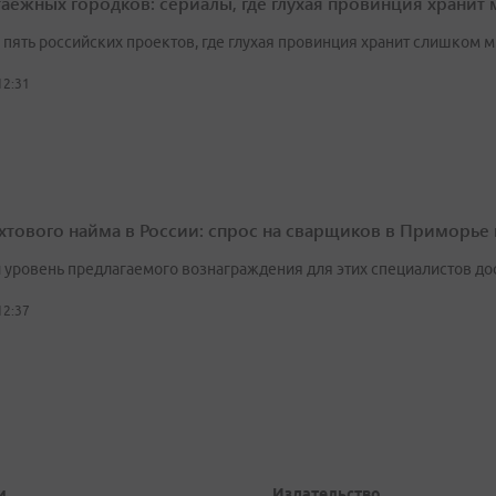
таежных городков: сериалы, где глухая провинция хранит 
 пять российских проектов, где глухая провинция хранит слишком 
12:31
ахтового найма в России: спрос на сварщиков в Приморье
 уровень предлагаемого вознаграждения для этих специалистов дост
12:37
и
Издательство