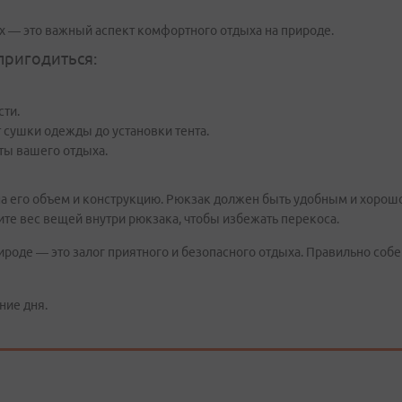
х — это важный аспект комфортного отдыха на природе.
пригодиться:
сти.
 сушки одежды до установки тента.
ты вашего отдыха.
на его объем и конструкцию. Рюкзак должен быть удобным и хорошо
те вес вещей внутри рюкзака, чтобы избежать перекоса.
ироде — это залог приятного и безопасного отдыха. Правильно соб
ние дня.