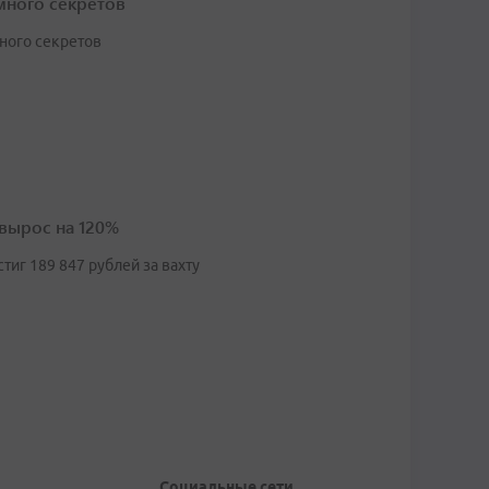
много секретов
много секретов
 вырос на 120%
иг 189 847 рублей за вахту
Социальные сети