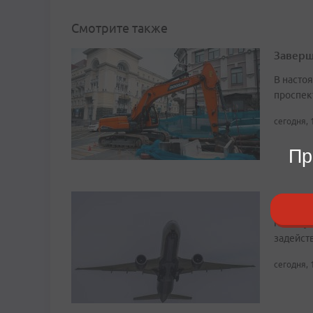
Смотрите также
Заверш
В насто
проспек
сегодня, 
Пр
Аэропо
К обслу
задейст
сегодня, 