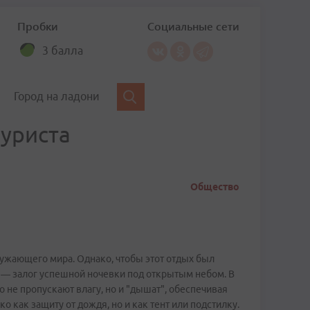
Пробки
Социальные сети
3 балла
Город на ладони
туриста
Общество
ружающего мира. Однако, чтобы этот отдых был
 — залог успешной ночевки под открытым небом. В
 не пропускают влагу, но и "дышат", обеспечивая
 как защиту от дождя, но и как тент или подстилку.