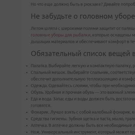
Но что еще должно быть в рюкзаке? Давайте попроб
Не забудьте о головном уборе
Летом шляпа с широкими полями защитит от паляще
головные уборы для рыбалки
, которые оснащены м
дышащих материалов и обеспечивают комфорт в теч
Обязательный список вещей в
Палатка. Выбирайте легкую и компактную палатку, р
Спальный мешок. Выбирайте спальник, соответству
обеспечит дополнительную теплоизоляцию и комфор
Одежда. Одевайтесь слоями, чтобы при необходимос
Обувь. Удобная и прочная обувь — это важный элеме
Еда и вода. Запас еды и воды должен быть достато
готовятся.
Фонарик. Лучше взять с собой налобный фонарик, к
Средства гигиены. Зубная щетка и паста, мыло, ту
Аптечка. В аптечке должны быть все необходимые ле
Нож. Универсальный инструмент, который может при