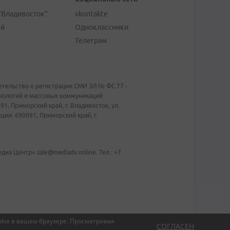
"Владивосток"
vkontakte
ей
Одноклассники
Телеграм
тельство о регистрации СМИ ЭЛ № ФС 77 -
хнологий и массовых коммуникаций
1, Приморский край, г. Владивосток, ул.
ии: 690091, Приморский край, г.
иа Центр» sale@mediadv.online. Тел.: +7
kie в вашем браузере.
Просматривая
СОГЛАСЕН