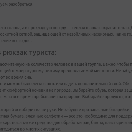
уем разобраться.
го солнца, а в прохладную погоду — теплая шапка сохранит тепло
оскитной сеткой, защищающей от назойливых насекомых. Такие го
ение всего дня.
 рюкзак туриста:
ассчитанную на количество человек в вашей группе. Важно, чтобы 
ющий температурному режиму предполагаемой местности. Не забудь
т во время сна.
ти можно было легко снять или надеть дополнительный слой. Обяз
нт комфортной ночевки на природе. Выбирайте обувь, которая защит
чным на все время пребывания на природе. Выбирайте продукты, ко
оторый освободит ваши руки. Не забудьте про запасные батарейки.
алетная бумага, влажные салфетки — все это необходимо для поддер
карства, а также средства для обработки ран, бинты, пластыри и ан
годиться во многих ситуациях.