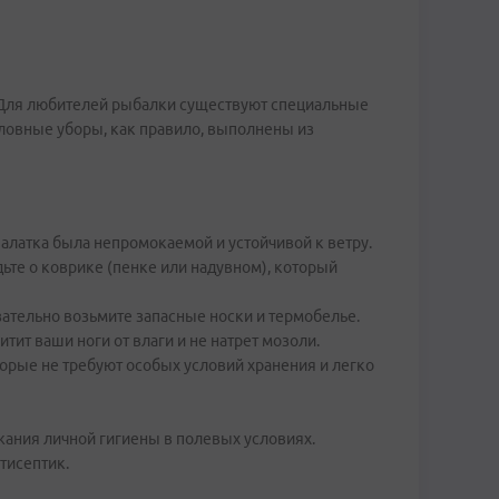
. Для любителей рыбалки существуют специальные
ловные уборы, как правило, выполнены из
палатка была непромокаемой и устойчивой к ветру.
те о коврике (пенке или надувном), который
ательно возьмите запасные носки и термобелье.
ит ваши ноги от влаги и не натрет мозоли.
торые не требуют особых условий хранения и легко
жания личной гигиены в полевых условиях.
тисептик.