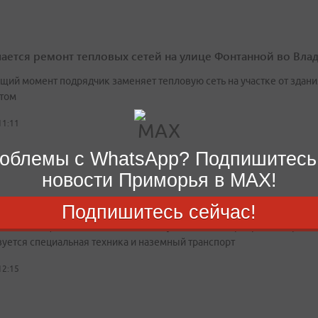
ается ремонт тепловых сетей на улице Фонтанной во Вла
ящий момент подрядчик заменяет тепловую сеть на участке от здан
том
11:11
облемы с WhatsApp? Подпишитесь
новости Приморья в MAX!
рт Владивостока готовится к пиковым нагрузкам в дни ВЭ
Подпишитесь сейчас!
живанию официальных делегаций и участников мероприятия привле
вуется специальная техника и наземный транспорт
12:15