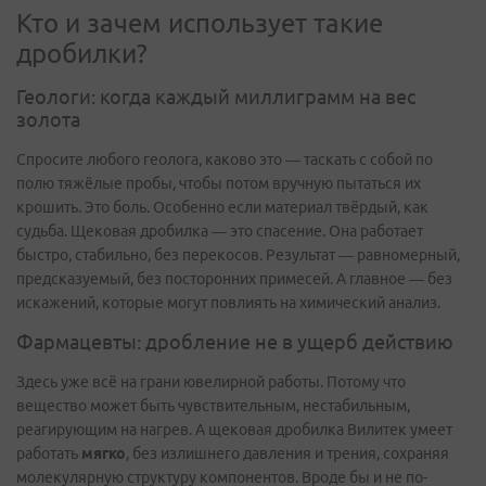
Кто и зачем использует такие
дробилки?
Геологи: когда каждый миллиграмм на вес
золота
Спросите любого геолога, каково это — таскать с собой по
полю тяжёлые пробы, чтобы потом вручную пытаться их
крошить. Это боль. Особенно если материал твёрдый, как
судьба. Щековая дробилка — это спасение. Она работает
быстро, стабильно, без перекосов. Результат — равномерный,
предсказуемый, без посторонних примесей. А главное — без
искажений, которые могут повлиять на химический анализ.
Фармацевты: дробление не в ущерб действию
Здесь уже всё на грани ювелирной работы. Потому что
вещество может быть чувствительным, нестабильным,
реагирующим на нагрев. А щековая дробилка Вилитек умеет
работать
мягко
, без излишнего давления и трения, сохраняя
молекулярную структуру компонентов. Вроде бы и не по-