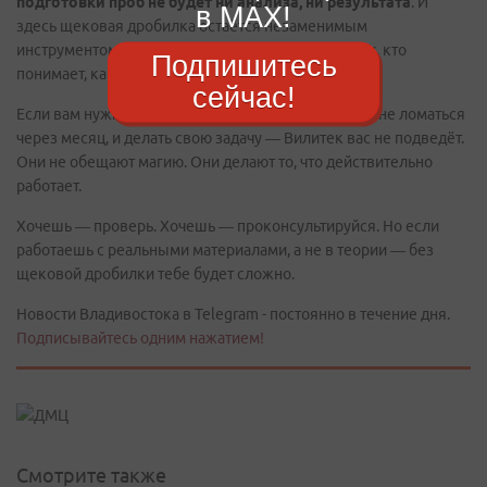
подготовки проб не будет ни анализа, ни результата
. И
в MAX!
здесь щековая дробилка остаётся незаменимым
инструментом. Особенно если это дробилка от тех, кто
Подпишитесь
понимает, как устроена настоящая лаборатория.
сейчас!
Если вам нужно решение, которое будет работать, не ломаться
через месяц, и делать свою задачу — Вилитек вас не подведёт.
Они не обещают магию. Они делают то, что действительно
работает.
Хочешь — проверь. Хочешь — проконсультируйся. Но если
работаешь с реальными материалами, а не в теории — без
щековой дробилки тебе будет сложно.
Новости Владивостока в Telegram - постоянно в течение дня.
Подписывайтесь одним нажатием!
Смотрите также