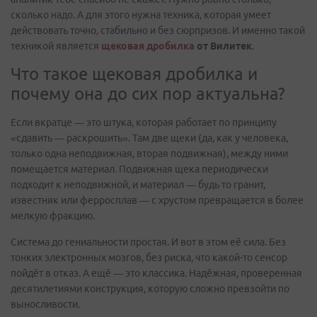
сколько надо. А для этого нужна техника, которая умеет
действовать точно, стабильно и без сюрпризов. И именно такой
техникой является
щековая дробилка
от Вилитек
.
Что такое щековая дробилка и
почему она до сих пор актуальна?
Если вкратце — это штука, которая работает по принципу
«сдавить — раскрошить». Там две щеки (да, как у человека,
только одна неподвижная, вторая подвижная), между ними
помещается материал. Подвижная щека периодически
подходит к неподвижной, и материал — будь то гранит,
известняк или ферросплав — с хрустом превращается в более
мелкую фракцию.
Система до гениальности простая. И вот в этом её сила. Без
тонких электронных мозгов, без риска, что какой-то сенсор
пойдёт в отказ. А ещё — это классика. Надёжная, проверенная
десятилетиями конструкция, которую сложно превзойти по
выносливости.