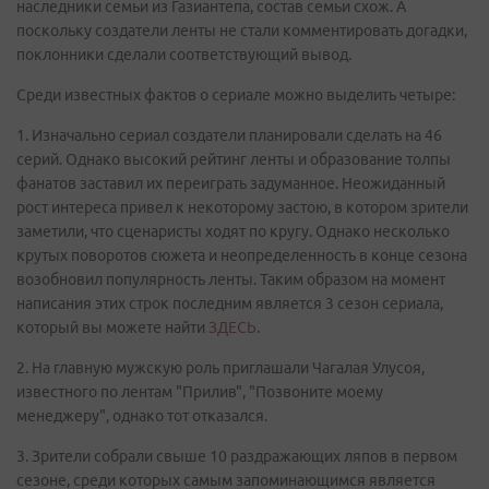
наследники семьи из Газиантепа, состав семьи схож. А
поскольку создатели ленты не стали комментировать догадки,
поклонники сделали соответствующий вывод.
Среди известных фактов о сериале можно выделить четыре:
1. Изначально сериал создатели планировали сделать на 46
серий. Однако высокий рейтинг ленты и образование толпы
фанатов заставил их переиграть задуманное. Неожиданный
рост интереса привел к некоторому застою, в котором зрители
заметили, что сценаристы ходят по кругу. Однако несколько
крутых поворотов сюжета и неопределенность в конце сезона
возобновил популярность ленты. Таким образом на момент
написания этих строк последним является 3 сезон сериала,
который вы можете найти
ЗДЕСЬ
.
2. На главную мужскую роль приглашали Чагалая Улусоя,
известного по лентам "Прилив", "Позвоните моему
менеджеру", однако тот отказался.
3. Зрители собрали свыше 10 раздражающих ляпов в первом
сезоне, среди которых самым запоминающимся является