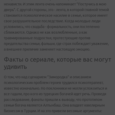
ненависти. И этим лента очень напоминает "Постучись в мою
дверь". С другой стороны, это - лента, в которой главной темой
становится психологическое насилие в семье, которое имеет
свое разрушительное последствие. Когда молодые люди
условились, что свадьба - формальность, они постепенно
сближаются. Однако не как возлюбленные, а как
травмированные подростки, протестующие против
предательства семьи, фальши, где страх побеждает уважение,
а внешнее приличие заменяет настоящую эмоцию.
Факты о сериале, которые вас могут
удивить
О том, что над сценарием "Зимородка" и описанием
психологических проблем героев трудился психотерапевт,
известно изначально. Но поклонники не могли успокоиться и
все гадали, про кого из турецких богачей идет речь. Проведя
расследование, фанаты пришли к выводу, что прототипом
семьи богача является Алтынбаш. Она владеет ювелирным
бизнесом в Турции. И на это привели весомые аргументы: