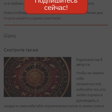
Подпишитесь
то в любом случае сериал закончился на хорошей ноте.
сейчас!
Новости Владивостока в Telegram - постоянно в течение дня.
Подписывайтесь одним нажатием!
Смотрите также
Гороскоп на 8
августа
Чтобы не нажить
себе
неприятностей,
избегайте тех, кто
любит поучать и
руководить, а
заодно и сами избегайте поучительных ноток в своем голосе