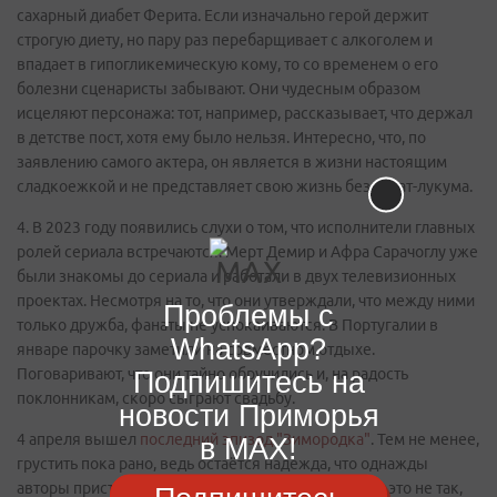
сахарный диабет Ферита. Если изначально герой держит
строгую диету, но пару раз перебарщивает с алкоголем и
впадает в гипогликемическую кому, то со временем о его
болезни сценаристы забывают. Они чудесным образом
исцеляют персонажа: тот, например, рассказывает, что держал
в детстве пост, хотя ему было нельзя. Интересно, что, по
заявлению самого актера, он является в жизни настоящим
сладкоежкой и не представляет свою жизнь без рахат-лукума.
4. В 2023 году появились слухи о том, что исполнители главных
ролей сериала встречаются. Мерт Демир и Афра Сарачоглу уже
были знакомы до сериала и работали в двух телевизионных
проектах. Несмотря на то, что они утверждали, что между ними
Проблемы с
только дружба, фанаты не успокаиваются. В Португалии в
WhatsApp?
январе парочку заметили на совместном отдыхе.
Поговаривают, что они тайно обручились и, на радость
Подпишитесь на
поклонникам, скоро сыграют свадьбу.
новости Приморья
4 апреля вышел
последний эпизод "Зимородка"
. Тем не менее,
в MAX!
грустить пока рано, ведь остаётся надежда, что однажды
авторы приступят к съёмкам продолжения. А если это не так,