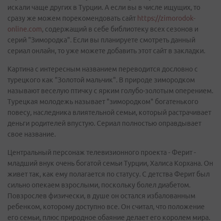
искали чаще других в Турции. А если вы в числе ищущих, то
сразу же можем порекомендовать сайт
https://zimorodok-
online.com
, содержащий в себе библиотеку всех сезонов и
серий "Зимородка". Если вы планируете смотреть данный
сериал онлайн, то уже можете добавить этот сайт в закладки.
Картина с интересным названием переводится дословно с
турецкого как "Золотой мальчик". В природе зимородком
называют веселую птичку с ярким голубо-золотым оперением.
Турецкая молодежь называет "зимородком" богатенького
повесу, наследника влиятельной семьи, который растрачивает
деньги родителей впустую. Сериал полностью оправдывает
свое название.
Центральный персонаж телевизионного проекта - Ферит -
младший внук очень богатой семьи Турции, Халиса Корхана. Он
живет так, как ему полагается по статусу. С детства Ферит был
сильно опекаем взрослыми, поскольку болел диабетом.
Повзрослев физически, в душе он остался избалованным
ребенком, которому доступно все. Он считал, что положение
его семьи, плюс природное обаяние делает его королем мира.