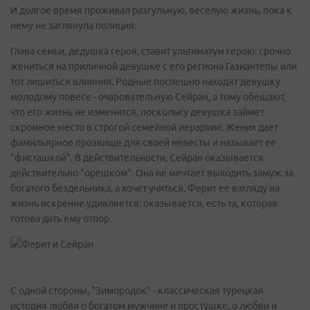
И долгое время проживал разгульную, веселую жизнь, пока к
нему не заглянула полиция.
Глава семьи, дедушка героя, ставит ультиматум герою: срочно
жениться на приличной девушке с его региона Газиантепы или
тот лишиться влияния. Родные поспешно находят девушку
молодому повесе - очаровательную Сейран, а тому обещают,
что его жизнь не изменится, поскольку девушка займет
скромное место в строгой семейной иерархии. Жених дает
фамильярное прозвище для своей невесты и называет ее
"фисташкой". В действительности, Сейран оказывается
действительно "орешком". Она не мечтает выходить замуж за
богатого бездельника, а хочет учиться. Ферит ее взгляду на
жизнь искренне удивляется: оказывается, есть та, которая
готова дать ему отпор.
С одной стороны, "Зимородок" - классическая турецкая
история любви о богатом мужчине и простушке, о любви и