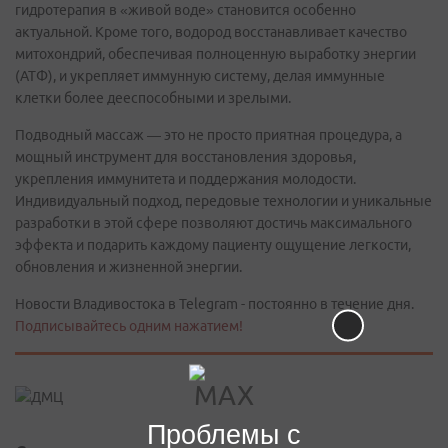
гидротерапия в «живой воде» становится особенно
актуальной. Кроме того, водород восстанавливает качество
митохондрий, обеспечивая полноценную выработку энергии
(АТФ), и укрепляет иммунную систему, делая иммунные
клетки более дееспособными и зрелыми.
Подводный массаж — это не просто приятная процедура, а
мощный инструмент для восстановления здоровья,
укрепления иммунитета и поддержания молодости.
Индивидуальный подход, передовые технологии и уникальные
разработки в этой сфере позволяют достичь максимального
эффекта и подарить каждому пациенту ощущение легкости,
обновления и жизненной энергии.
Новости Владивостока в Telegram - постоянно в течение дня.
Подписывайтесь одним нажатием!
Проблемы с