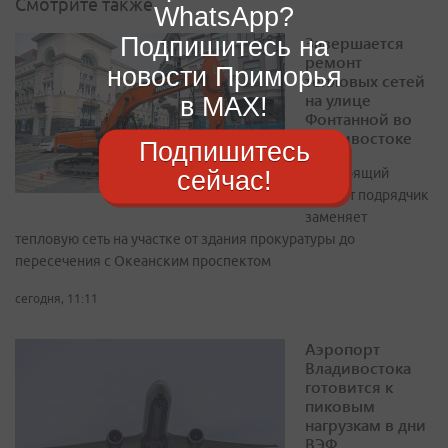
Смотрите также
WhatsApp?
Подпишитесь на
Завершается
ремонт
новости Приморья
тепловых сетей
на улице
в MAX!
Фонтанной во
Владивостоке
Подпишитесь
В настоящий
сейчас!
момент подрядчик
заменяет
тепловую сеть на участке от здания прокуратуры до
пересечения с Океанским проспектом
сегодня, 11:11
Аэропорт
Владивостока
готовится к
пиковым
нагрузкам в дни
ВЭФ