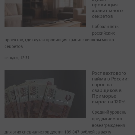
провинция
хранит много
секретов
Собрали пять
российских
проектов, где глухая провинция хранит слишком много
секретов
сегодня, 12:31
Рост вахтового
найма в России:
спрос на
сварщиков в
Приморье
вырос на 120%
Средний уровень
предлагаемого
вознаграждения
для этих специалистов достиг 189 847 рублей за вахту