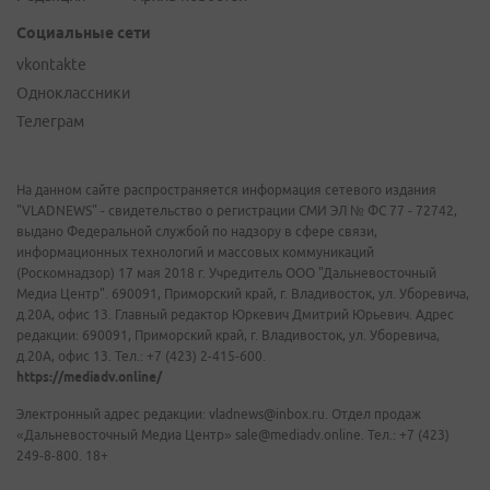
Социальные сети
vkontakte
Одноклассники
Телеграм
На данном сайте распространяется информация сетевого издания
"VLADNEWS" - свидетельство о регистрации СМИ ЭЛ № ФС 77 - 72742,
выдано Федеральной службой по надзору в сфере связи,
информационных технологий и массовых коммуникаций
(Роскомнадзор) 17 мая 2018 г. Учредитель ООО "Дальневосточный
Медиа Центр". 690091, Приморский край, г. Владивосток, ул. Уборевича,
д.20А, офис 13. Главный редактор Юркевич Дмитрий Юрьевич. Адрес
редакции: 690091, Приморский край, г. Владивосток, ул. Уборевича,
д.20А, офис 13. Тел.: +7 (423) 2-415-600.
https://mediadv.online/
Электронный адрес редакции: vladnews@inbox.ru. Отдел продаж
«Дальневосточный Медиа Центр» sale@mediadv.online. Тел.: +7 (423)
249-8-800. 18+