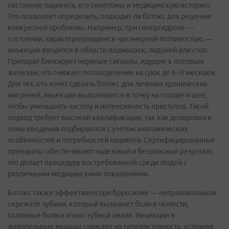
состояние пациента, его симптомы и медицинскую историю.
Это позволяет определить, подходит ли ботокс для решения
конкретной проблемы. Например, при гипергидрозе —
состоянии, характеризующемся чрезмерной потливостью, —
инъекции вводятся в области подмышек, ладоней или стоп.
Препарат блокирует нервные сигналы, идущие к потовым
железам, что снижает потоотделение на срок до 6–9 месяцев.
Для тех, кто хочет сделать ботокс для лечения хронических
мигреней, инъекции выполняются в точку на голове и шее,
чтобы уменьшить частоту и интенсивность приступов. Такой
подход требует высокой квалификации, так как дозировка и
зоны введения подбираются с учетом анатомических
особенностей и потребностей пациента. Сертифицированные
препараты обеспечивают надежный и безопасный результат,
что делает процедуру востребованной среди людей с
различными медицинскими показаниями.
Ботокс также эффективен при бруксизме — непроизвольном
скрежете зубами, который вызывает боли в челюсти,
головные боли и износ зубной эмали. Инъекции в
жевательные мышцы снижают их гиперактивность, устраняя