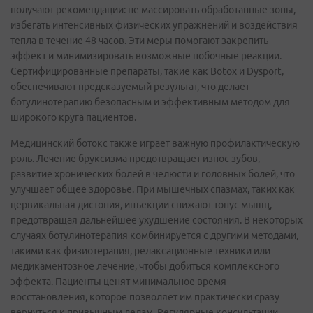
получают рекомендации: не массировать обработанные зоны,
избегать интенсивных физических упражнений и воздействия
тепла в течение 48 часов. Эти меры помогают закрепить
эффект и минимизировать возможные побочные реакции.
Сертифицированные препараты, такие как Botox и Dysport,
обеспечивают предсказуемый результат, что делает
ботулинотерапию безопасным и эффективным методом для
широкого круга пациентов.
Медицинский ботокс также играет важную профилактическую
роль. Лечение бруксизма предотвращает износ зубов,
развитие хронических болей в челюсти и головных болей, что
улучшает общее здоровье. При мышечных спазмах, таких как
цервикальная дистония, инъекции снижают тонус мышц,
предотвращая дальнейшее ухудшение состояния. В некоторых
случаях ботулинотерапия комбинируется с другими методами,
такими как физиотерапия, релаксационные техники или
медикаментозное лечение, чтобы добиться комплексного
эффекта. Пациенты ценят минимальное время
восстановления, которое позволяет им практически сразу
вернуться к привычным делам. Регулярные консультации