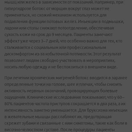
мышц или желез в зависимости от показаний. Например, при
гипергидрозе ботокс от морщин вокруг глаз может не
применяться, но схожий механизм используется для
подавления функции потовых желез. Инъекции в подмышки,
ладони или стопы снижают потоотделение, обеспечивая
сухость кожи на срок до 9 месяцев. Пациенты замечают
эффект уже через 3–7 дней, что особенно важно для тех, кто
сталкивается с социальным или профессиональным
дискомфортом из-за избыточной потливости. Этот результат
позволяет людям свободно участвовать в мероприятиях,
носить любую одежду и не беспокоиться о внешнем виде.
При лечении хронических мигреней ботокс вводится в заранее
определенные точки на голове, шее и плечах, чтобы снизить
активность нервных окончаний, провоцирующих болевые
ощущения. Клинические исследования показывают, что у 60–
80% пациентов частота приступов сокращается в два раза, а их
интенсивность заметно уменьшается. Для бруксизма инъекции
в жевательные мышцы расслабляют их, предотвращая
скрежет зубами и связанные с ним симптомы, такие как боли в
височно-челюстном суставе. После процедуры пациенты