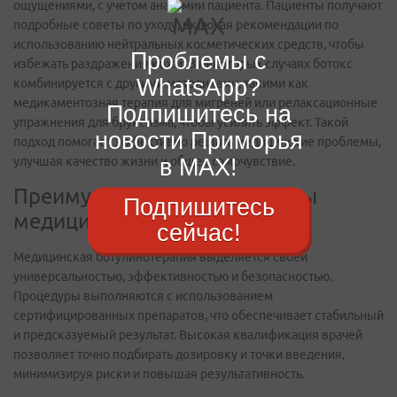
ощущениями, с учетом анатомии пациента. Пациенты получают
подробные советы по уходу, включая рекомендации по
использованию нейтральных косметических средств, чтобы
Проблемы с
избежать раздражения кожи. В некоторых случаях ботокс
WhatsApp?
комбинируется с другими методиками, такими как
медикаментозная терапия для мигреней или релаксационные
Подпишитесь на
упражнения для бруксизма, чтобы усилить эффект. Такой
новости Приморья
подход помогает эффективно решать медицинские проблемы,
в MAX!
улучшая качество жизни и общее самочувствие.
Преимущества и перспективы
Подпишитесь
медицинского ботокса
сейчас!
Медицинская ботулинотерапия выделяется своей
универсальностью, эффективностью и безопасностью.
Процедуры выполняются с использованием
сертифицированных препаратов, что обеспечивает стабильный
и предсказуемый результат. Высокая квалификация врачей
позволяет точно подбирать дозировку и точки введения,
минимизируя риски и повышая результативность.