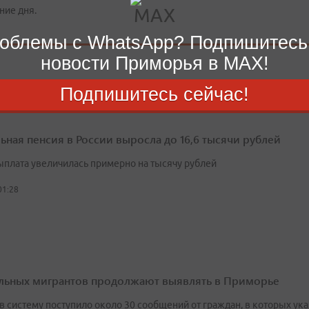
ние дня.
облемы с WhatsApp? Подпишитесь
новости Приморья в MAX!
Подпишитесь сейчас!
ьная пенсия в России выросла до 16,6 тысячи рублей
выплата увеличилась примерно на тысячу рублей
01:28
льных мигрантов продолжают выявлять в Приморье
 в систему поступило около 30 сообщений от граждан, в которых 