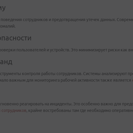
му
а поведения сотрудников и предотвращения утечек данных. Соврем
омалий.
зопасности
оверки пользователей и устройств. Это минимизирует риски как вну
манд
нструменты контроля работы сотрудников. Системы анализируют пр
емало важным для мониторинга рабочей активности также является
гновенно реагировать на инциденты. Это особенно важно для пред
ы сотрудников
, крайне востребованы там где необходимо оперативн