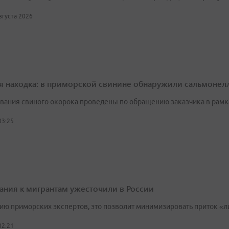
августа 2026
я находка: в приморской свинине обнаружили сальмонел
вания свиного окорока проведены по обращению заказчика в рамк
03:25
ания к мигрантам ужесточили в России
ию приморских экспертов, это позволит минимизировать приток «л
02:21