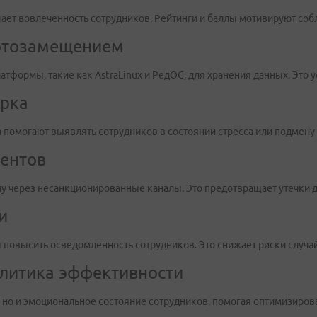
ет вовлеченность сотрудников. Рейтинги и баллы мотивируют соб
ортозамещением
тформы, такие как AstraLinux и РедОС, для хранения данных. Это 
ерка
 помогают выявлять сотрудников в состоянии стресса или подмену
ментов
у через несанкционированные каналы. Это предотвращает утечки 
и
 повысить осведомленность сотрудников. Это снижает риски случа
алитика эффективности
 но и эмоциональное состояние сотрудников, помогая оптимизиров