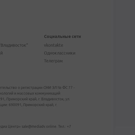
Социальные сети
"Владивосток"
vkontakte
ей
Одноклассники
Телеграм
тельство о регистрации СМИ ЭЛ № ФС 77 -
хнологий и массовых коммуникаций
1, Приморский край, г. Владивосток, ул.
ии: 690091, Приморский край, г.
иа Центр» sale@mediadv.online. Тел.: +7