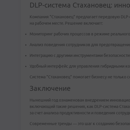
DLP-система Стахановец: инн
Компания "Стахановец" предлагает передовую DLP-
на рабочем месте. Решение включает:
Мониторинг рабочих процессов в режиме реального
Анализ поведения сотрудников для предотвращения
Интеграцию с другими инструментами безопасности
Удобный интерфейс для управления гибридными к
Система "Стахановец" помогает бизнесу не только 
Заключение
Нынешний год ознаменован внедрением инновацион
включающий такие решения, как DLP-система Стаха
за счет анализа продуктивности и поведения сотруд
Современные тренды — это шаг к созданию безопасн