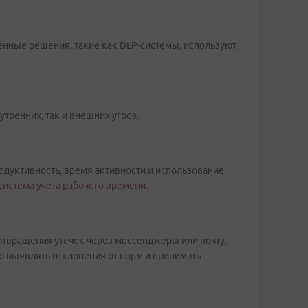
енные решения, такие как DLP-системы, используют
тренних, так и внешних угроз.
одуктивность, время активности и использование
система учета рабочего времени
.
отвращения утечек через мессенджеры или почту.
о выявлять отклонения от норм и принимать