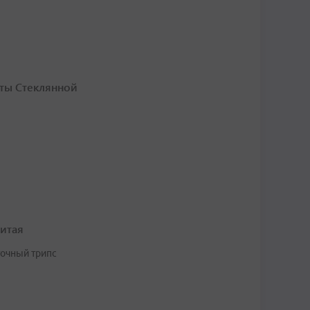
хты Стеклянной
итая
точный трипс