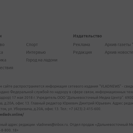
и
Издательство
во
Спорт
Реклама
Архив газеты 
ка
Интервью
Редакция
Архив новост
ика
Город на ладони
ествия
м сайте распространяется информация сетевого издания "VLADNEWS" - свиде
ыдано Федеральной службой по надзору в сфере связи, информационных те
адзор) 17 мая 2018 г. Учредитель ООО "Дальневосточный Медиа Центр". 69009
а, д.20А, офис 13. Главный редактор Юркевич Дмитрий Юрьевич. Адрес редакц
ок, ул. Уборевича, д.20А, офис 13. Тел.: +7 (423) 2-415-600.
ediadv.online/
ный адрес редакции: vladnews@inbox.ru. Отдел продаж «Дальневосточный Мед
-8-800. 18+