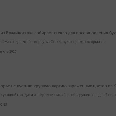
 из Владивостока собирает стекло для восстановления бу
риёма создан, чтобы вернуть «Стеклянухе» прежнюю яркость
августа 2026
орье не пустили крупную партию зараженных цветов из К
х кустовой гвоздики и подсолнечника был обнаружен западный цве
00:25