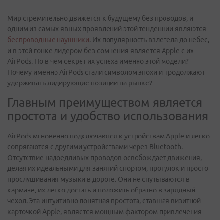
Мир стремительно движется к будущему без проводов, и
одним из самых явных проявлений этой тенденции являются
беспроводные наушники
. Их популярность взлетела до небес,
и в этой гонке лидером без сомнения является Apple с их
AirPods. Но в чем секрет их успеха именно этой модели?
Почему именно AirPods стали символом эпохи и продолжают
удерживать лидирующие позиции на рынке?
Главным преимуществом является
простота и удобство использования
AirPods мгновенно подключаются к устройствам Apple и легко
сопрягаются с другими устройствами через Bluetooth.
Отсутствие надоедливых проводов освобождает движения,
делая их идеальными для занятий спортом, прогулок и просто
прослушивания музыки в дороге. Они не спутываются в
кармане, их легко достать и положить обратно в зарядный
чехол. Эта интуитивно понятная простота, ставшая визитной
карточкой Apple, является мощным фактором привлечения