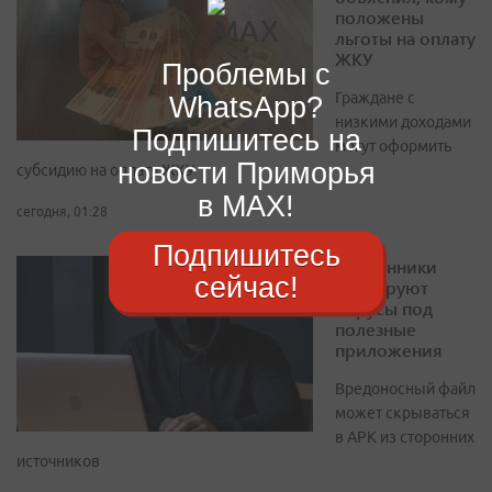
положены
льготы на оплату
ЖКУ
Проблемы с
Граждане с
WhatsApp?
низкими доходами
Подпишитесь на
могут оформить
новости Приморья
субсидию на оплату ЖКУ
в MAX!
сегодня, 01:28
Подпишитесь
Мошенники
сейчас!
маскируют
вирусы под
полезные
приложения
Вредоносный файл
может скрываться
в APK из сторонних
источников