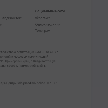
Социальные сети
"Владивосток"
vkontakte
ей
Одноклассники
Телеграм
тельство о регистрации СМИ ЭЛ № ФС 77 -
хнологий и массовых коммуникаций
1, Приморский край, г. Владивосток, ул.
ии: 690091, Приморский край, г.
иа Центр» sale@mediadv.online. Тел.: +7