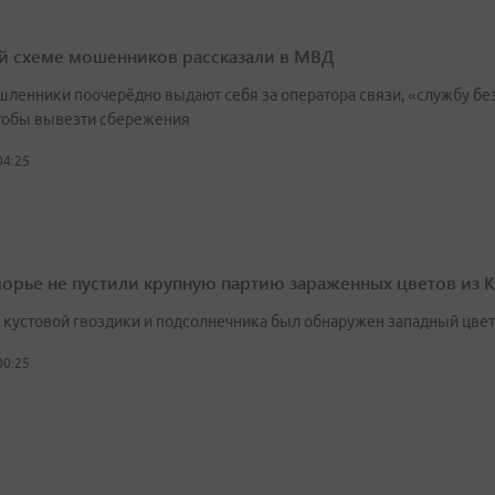
й схеме мошенников рассказали в МВД
ленники поочерёдно выдают себя за оператора связи, «службу без
чтобы вывезти сбережения
04:25
орье не пустили крупную партию зараженных цветов из К
х кустовой гвоздики и подсолнечника был обнаружен западный цве
00:25