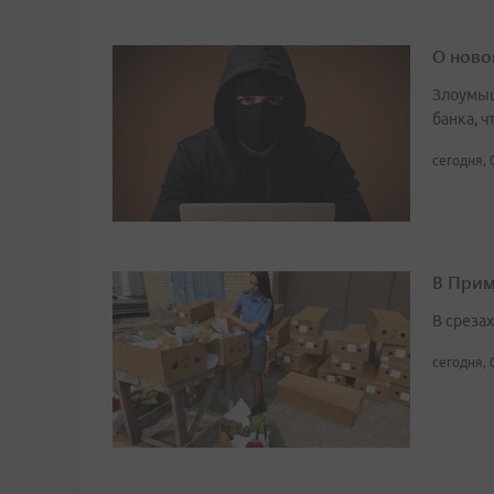
О ново
Злоумыш
банка, 
сегодня, 
В Прим
В среза
сегодня, 