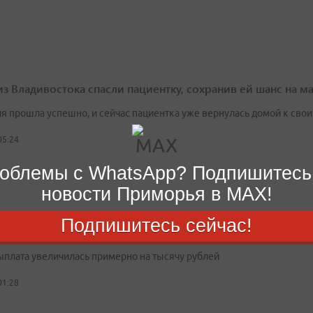
из Владивостока спасли пациентку, сохранив ей шанс на м
я прошла успешно, и сейчас пациентка уже вернулась домой к сво
05:24
облемы с WhatsApp? Подпишитесь
новости Приморья в MAX!
Подпишитесь сейчас!
ьная пенсия в России выросла до 16,6 тысячи рублей
выплата увеличилась примерно на тысячу рублей
01:28