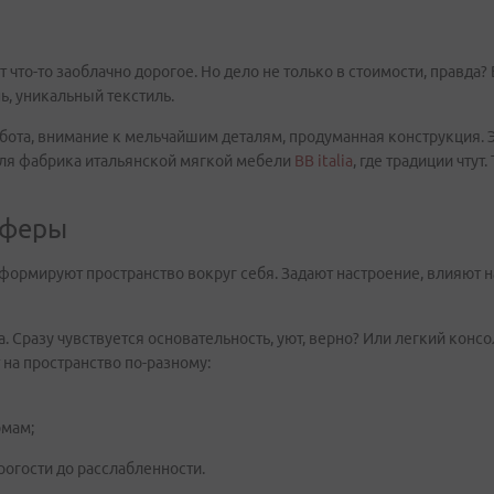
т что-то заоблачно дорогое. Но дело не только в стоимости, правда
ь, уникальный текстиль.
бота, внимание к мельчайшим деталям, продуманная конструкция. Эт
 для фабрика итальянской мягкой мебели
BB italia
, где традиции чту
сферы
 формируют пространство вокруг себя. Задают настроение, влияют н
. Сразу чувствуется основательность, уют, верно? Или легкий консо
на пространство по-разному:
рмам;
огости до расслабленности.