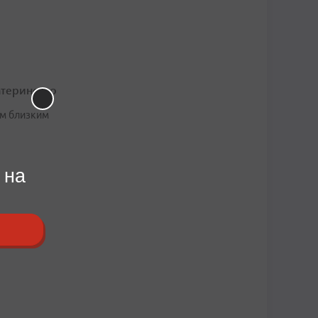
атеринство
им близким
 на