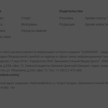
и
Издательство
во
Спорт
Реклама
Архив газеты 
ка
Интервью
Редакция
Архив новост
ика
Город на ладони
ествия
м сайте распространяется информация сетевого издания "VLADNEWS" - свиде
ыдано Федеральной службой по надзору в сфере связи, информационных те
адзор) 17 мая 2018 г. Учредитель ООО "Дальневосточный Медиа Центр". 69009
а, д.20А, офис 13. Главный редактор Юркевич Дмитрий Юрьевич. Адрес редакц
ок, ул. Уборевича, д.20А, офис 13. Тел.: +7 (423) 2-415-600.
ediadv.online/
ный адрес редакции: vladnews@inbox.ru. Отдел продаж «Дальневосточный Мед
-8-800. 18+