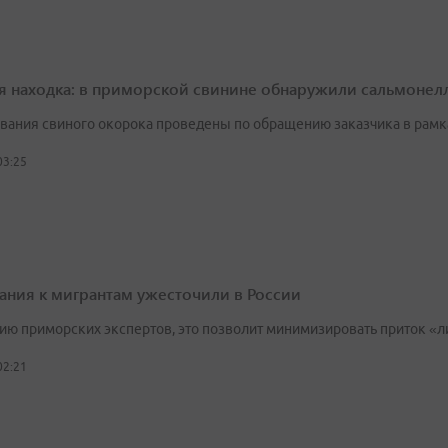
я находка: в приморской свинине обнаружили сальмонел
вания свиного окорока проведены по обращению заказчика в рамк
03:25
ания к мигрантам ужесточили в России
ию приморских экспертов, это позволит минимизировать приток «л
02:21