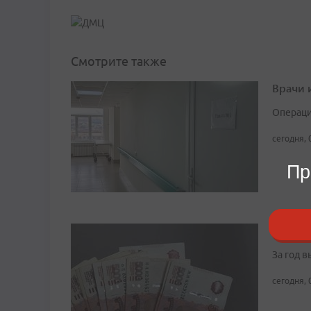
Смотрите также
Врачи 
Операци
сегодня, 
Пр
Социал
За год 
сегодня, 