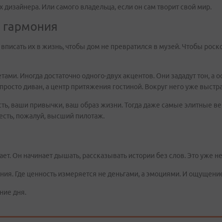
ах дизайнера. Или самого владельца, если он сам творит свой мир.
и гармония
вписать их в жизнь, чтобы дом не превратился в музей. Чтобы роск
ами. Иногда достаточно одного-двух акцентов. Они зададут тон, а 
просто диван, а центр притяжения гостиной. Вокруг него уже выстр
ть, ваши привычки, ваш образ жизни. Тогда даже самые элитные ве
есть, пожалуй, высший пилотаж.
ает. Он начинает дышать, рассказывать истории без слов. Это уже н
ния. Где ценность измеряется не деньгами, а эмоциями. И ощущени
ние дня.