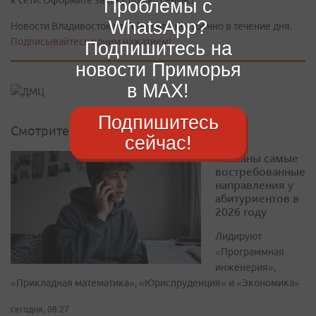
к сети. Оформите заявку прямо сейчас!
Проблемы с
WhatsApp?
Новости Владивостока в Telegram - постоянно в течение дня.
Подписывайтесь одним нажатием!
Подпишитесь на
новости Приморья
в MAX!
Подпишитесь
Смотрите также
сейчас!
Названы самые
востребованные
направления у
абитуриентов в
2026 году
Лидируют
«Программная
инженерия»,
«Прикладная математика», «Юриспруденция» и «Экономика»
сегодня, 08:27