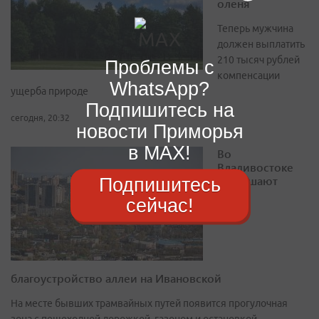
оленя
Теперь мужчина
должен выплатить
210 тысяч рублей
Проблемы с
компенсации
WhatsApp?
ущерба природе
Подпишитесь на
сегодня, 20:32
новости Приморья
в MAX!
Во
Владивостоке
завершают
Подпишитесь
сейчас!
благоустройство аллеи на Ивановской
На месте бывших трамвайных путей появится прогулочная