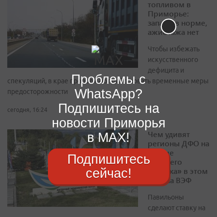
топливом в
Приморье:
запасы в норме,
ажиотажа нет
Чтобы избежать
искусственного
дефицита и
Проблемы с
спекуляций, в крае продолжают действовать временные меры
WhatsApp?
предосторожности
Подпишитесь на
сегодня, 16:24
новости Приморья
Чем удивят
в MAX!
регионы ДФО на
«Улице
Подпишитесь
Дальнего
Востока» в этом
сейчас!
году на ВЭФ
Павильоны
сделают ставку на