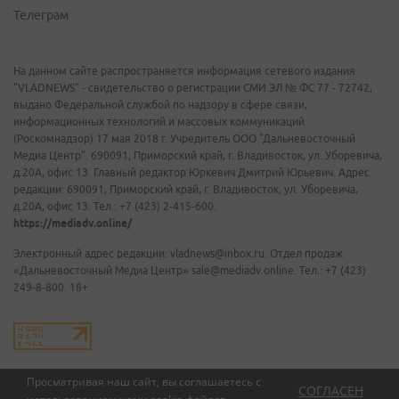
Телеграм
На данном сайте распространяется информация сетевого издания
"VLADNEWS" - свидетельство о регистрации СМИ ЭЛ № ФС 77 - 72742,
выдано Федеральной службой по надзору в сфере связи,
информационных технологий и массовых коммуникаций
(Роскомнадзор) 17 мая 2018 г. Учредитель ООО "Дальневосточный
Медиа Центр". 690091, Приморский край, г. Владивосток, ул. Уборевича,
д.20А, офис 13. Главный редактор Юркевич Дмитрий Юрьевич. Адрес
редакции: 690091, Приморский край, г. Владивосток, ул. Уборевича,
д.20А, офис 13. Тел.: +7 (423) 2-415-600.
https://mediadv.online/
Электронный адрес редакции: vladnews@inbox.ru. Отдел продаж
«Дальневосточный Медиа Центр» sale@mediadv.online. Тел.: +7 (423)
249-8-800. 18+
Просматривая наш сайт, вы соглашаетесь с
СОГЛАСЕН