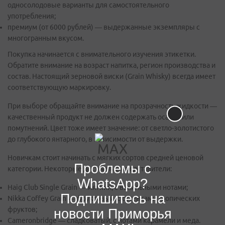
односолодовые варианты для самостоятельного
употребления;
премиум (от 6000 рублей) — выдержанные экземпляры с
многогранным вкусом.
Покупка начинается с внимательного изучения этикетки.
Обратите внимание на возраст напитка, регион производства и
состав. Настоящий зерновой виски (Grain Whisky) всегда имеет
соответствующую маркировку.
При выборе обращайте внимание на прозрачность жидкости —
качественный продукт не должен содержать осадка или
помутнений. Цвет тоже имеет значение: от светло-золотистого
до глубокого янтарного, в зависимости от выдержки.
Новичкам стоит начинать с мягких сортов средней ценовой
Проблемы с
категории. Некоторые достойные представители:
WhatsApp?
Haig Club Single Grain — мягкий, с ванильными нотами;
Подпишитесь на
Nikka Coffey Grain — фруктовый, с оттенками тропических
фруктов;
новости Приморья
Cameronbridge — сладковатый, с нотами карамели и меда.