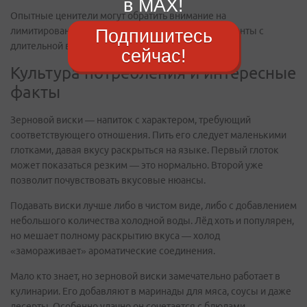
в MAX!
Опытные ценители могут обратить внимание на
лимитированные выпуски и односолодовые варианты с
Подпишитесь
длительной выдержкой.
сейчас!
Культура потребления и интересные
факты
Зерновой виски — напиток с характером, требующий
соответствующего отношения. Пить его следует маленькими
глотками, давая вкусу раскрыться на языке. Первый глоток
может показаться резким — это нормально. Второй уже
позволит почувствовать вкусовые нюансы.
Подавать виски лучше либо в чистом виде, либо с добавлением
небольшого количества холодной воды. Лёд хоть и популярен,
но мешает полному раскрытию вкуса — холод
«замораживает» ароматические соединения.
Мало кто знает, но зерновой виски замечательно работает в
кулинарии. Его добавляют в маринады для мяса, соусы и даже
десерты. Особенно удачно он сочетается с блюдами,