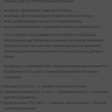
сырьём. Для его изготовления используют:
кукурузу, придающую сладковатые ноты;
пшеницу, обеспечивающую лёгкость и мягкость вкуса;
рожь, добавляющую пряность и насыщенность;
несоложёный ячмень, создающий хлебные оттенки вкуса.
После выбора зерна начинается волшебство перегонки.
Непрерывная дистилляция в колонных аппаратах позволяет
получить более чистый спирт, лишённый многих примесей.
Затем будущий виски отправляется на выдержку в дубовые
бочки.
Выдержка — ключевой этап, определяющий характер напитка.
В зависимости от срока созревания различают несколько
категорий:
Молодые (3-5 лет) — с яркими зерновыми нотами;
Средней выдержки (6-12 лет) — уравновешенные, с оттенками
ванили и карамели;
Выдержанные (12+ лет) — сложные, многогранные, с богатой
палитрой ароматов.