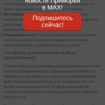
новости Приморья
лично передать претензию представителю застройщика. В
в MAX!
таком случае важно получить расписку в получении.
Почтовое отправление
. Претензию можно отправить
Подпишитесь
заказным письмом с уведомлением о вручении. Это даёт вам
сейчас!
доказательства того, что претензия была получена
застройщиком.
Электронная почта
. Если у застройщика есть официальная
электронная почта, вы можете отправить претензию в
электронном виде с подтверждением о доставке.
Что делать, если претензия не была
удовлетворена?
Если застройщик не удовлетворил вашу претензию или не дал
ответа в установленный срок, следующим шагом является
обращение в суд. Претензия, поданная в письменной форме,
будет служить доказательством того, что дольщик пытался
решить вопрос мирным путём. В суде же вам предстоит
доказать свои требования с использованием всех собранных
доказательств.