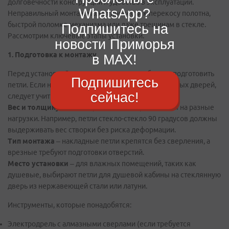
долговечности конструкции и удобства в эксплуатации.
WhatsApp?
Неправильный монтаж может привести к перекосу полотна,
быстрой поломке механизма или даже трещинам в стекле.
Подпишитесь на
Рассмотрим ключевые этапы установки.
новости Приморья
1. Подготовка к монтажу
в MAX!
Перед установкой важно правильно подобрать и подготовить
Подпишитесь
петли. Если необходимо купить петли для стеклянных дверей,
сейчас!
следует учитывать:
Вес и толщину стекла
– разные петли рассчитаны на разные
нагрузки. Например, петли стекло-стекло 90 градусов должны
выдерживать вес створки без риска деформации.
Тип монтажа
– накладные петли крепятся без сверления, а
врезные требуют подготовки отверстий.
Место установки
– для влажных помещений, таких как
душевые, выбирают петли для душевой кабины на стеклянную
дверь из нержавеющей стали или латуни.
Инструменты, которые понадобятся:
Электродрель с алмазными сверлами (если требуется