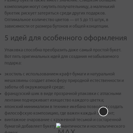
Размер букета также имеет значение. Слишком большие
композиции могут смутить получательницу, а маленький
букетик рискует затеряться среди других подарков.
Оптимальное количество цветов — от 5 до 15 штук, в
зависимости от размера бутонов и общей концепции.
5 идей для особенного оформления
Упаковка способна преобразить даже самый простой букет.
Вот пять оригинальных идей для создания незабываемого
подарка:
экостиль с использованием крафт-бумаги и натуральной
мешковины создает атмосферу природной естественности и
заботы об окружающей среде;
французский шик в виде прозрачной упаковки с атласными
лентами подчеркивает изящество каждого цветка;
японский минимализм в технике икебана позволяет создать
философскую композицию, где важен каждый элемент;
винтажное очарование с кружевной тесьмой и состаренной
бумагой добавляет букету романтичности и ностальгического
флера;