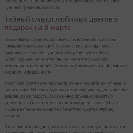
настоящему говорящий букет, который расскажет о ваших
чувствах лучше любых слов.
Тайный смысл любимых цветов в
подарок на 8 марта
За каждым растением скрывается многовековая история
символических значений. Классические красные розы
раскрывают пылкие чувства и безграничную любовь.
Белоснежные лилии воплощают чистоту помыслов и
искренность намерений. Скромные ромашки несут послание о
верности и преданности.
Тюльпаны дарят весеннее настроение и олицетворяют начало
нового этапа. Их яркие бутоны символизируют радость жизни и
душевную молодость. Изысканные орхидеи говорят об
утонченности и элегантности той, кому предназначен букет.
Пышные пионы намекают на богатство чувств и глубину
эмоций.
В восточной культуре хризантемы символизируют долголетие