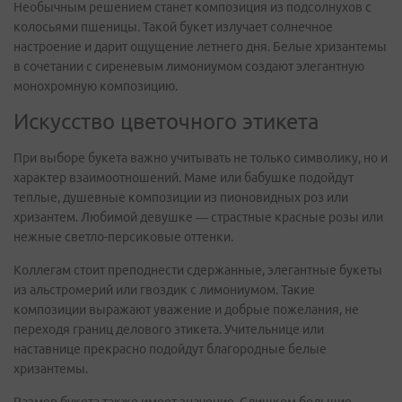
Необычным решением станет композиция из подсолнухов с
колосьями пшеницы. Такой букет излучает солнечное
настроение и дарит ощущение летнего дня. Белые хризантемы
в сочетании с сиреневым лимониумом создают элегантную
монохромную композицию.
Искусство цветочного этикета
При выборе букета важно учитывать не только символику, но и
характер взаимоотношений. Маме или бабушке подойдут
теплые, душевные композиции из пионовидных роз или
хризантем. Любимой девушке — страстные красные розы или
нежные светло-персиковые оттенки.
Коллегам стоит преподнести сдержанные, элегантные букеты
из альстромерий или гвоздик с лимониумом. Такие
композиции выражают уважение и добрые пожелания, не
переходя границ делового этикета. Учительнице или
наставнице прекрасно подойдут благородные белые
хризантемы.