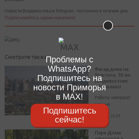
Новости Владивостока в Telegram - постоянно в течение дня.
Подписывайтесь одним нажатием!
Смотрите также
Проблемы с
WhatsApp?
Фасад дома на
Толстого, 30 во
Подпишитесь на
Владивостоке
новости Приморья
обновляют
в MAX!
Работы завершат
осенью
Подпишитесь
сегодня, 22:29
сейчас!
Парк Дома
офицеров в