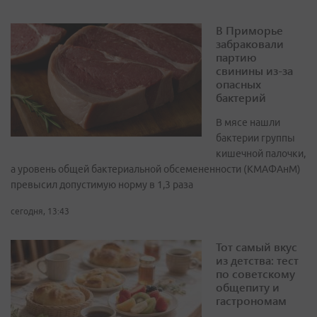
В Приморье
забраковали
партию
свинины из-за
опасных
бактерий
В мясе нашли
бактерии группы
кишечной палочки,
а уровень общей бактериальной обсемененности (КМАФАнМ)
превысил допустимую норму в 1,3 раза
сегодня, 13:43
Тот самый вкус
из детства: тест
по советскому
общепиту и
гастрономам