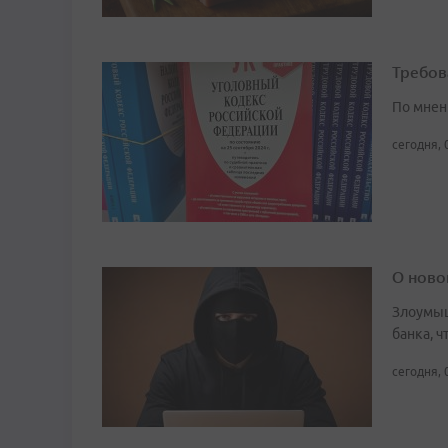
Требов
По мнен
сегодня, 
О ново
Злоумыш
банка, 
сегодня, 