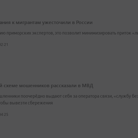
ания к мигрантам ужесточили в России
ию приморских экспертов, это позволит минимизировать приток «л
02:21
й схеме мошенников рассказали в МВД
ленники поочерёдно выдают себя за оператора связи, «службу без
чтобы вывезти сбережения
04:25