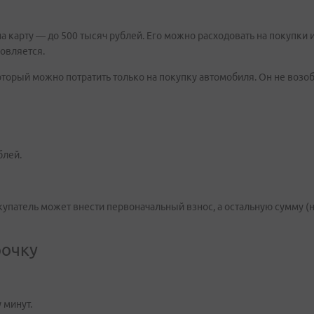
карту — до 500 тысяч рублей. Его можно расходовать на покупки и 
новляется.
оторый можно потратить только на покупку автомобиля. Он не возо
блей.
купатель может внести первоначальный взнос, а остальную сумму 
рочку
 минут.