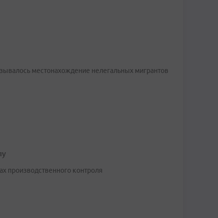
указывалось местонахождение нелегальных мигрантов
лу
ах производственного контроля