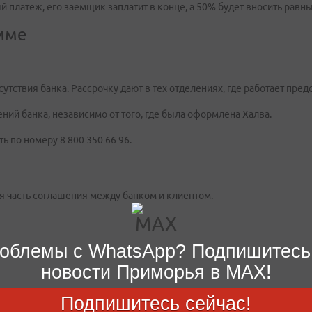
й платеж, его заемщик заплатит в конце, а 50% будет вносить рав
мме
утствия банка. Рассрочку дают в тех отделениях, где работает пре
ний банка, независимо от того, где была оформлена Халва.
 по номеру 8 800 350 66 96.
я часть соглашения между банком и клиентом.
облемы с WhatsApp? Подпишитесь
новости Приморья в MAX!
Подпишитесь сейчас!