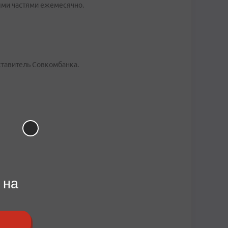
ными частями ежемесячно.
дставитель Совкомбанка.
 на